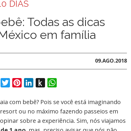
10 DIAS
ebê: Todas as dicas
o México em família
09.AGO.2018
book
Twitter
Pinterest
LinkedIn
Push
WhatsApp
to
Kindle
Maia com bebê? Pois se você está imaginando
 resort ou no máximo fazendo passeios em
pinar sobre a experiência. Sim, nós viajamos
 de 1 ano
, mas, preciso avisar que nós não