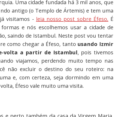
Kindle
urquia. Uma cidade fundada há 3 mil anos, que
ndo antigo (o Templo de Ártemis) e tem uma
já visitamos -
leia nosso post sobre Éfeso.
É
as formas e nós escolhemos usar a cidade de
vião, saindo de Istambul. Neste post vou tentar
bre como chegar a Éfeso, tanto
usando Izmir
volta a partir de Istambul
, pois tivemos
 quando viajamos, perdendo muito tempo nas
cê não excluir o destino do seu roteiro: na
huma e, com certeza, seja dormindo em uma
olta, Éfeso vale muito uma visita.
nas e perto também da casa da Virgem Maria,