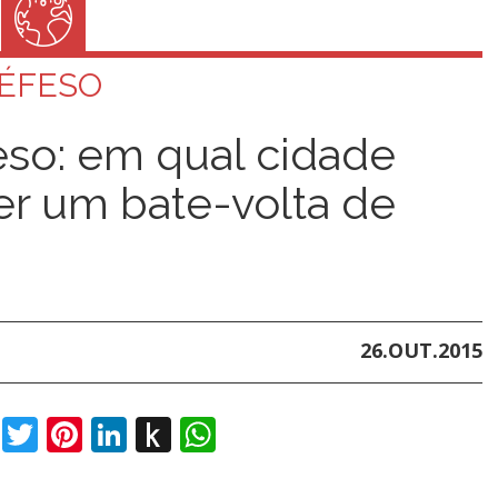
ÉFESO
so: em qual cidade
er um bate-volta de
26.OUT.2015
book
Twitter
Pinterest
LinkedIn
Push
WhatsApp
to