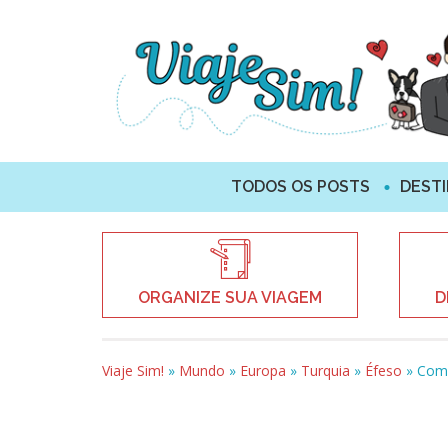
TODOS OS POSTS
DEST
ORGANIZE SUA VIAGEM
D
Viaje Sim!
»
Mundo
»
Europa
»
Turquia
»
Éfeso
»
Como