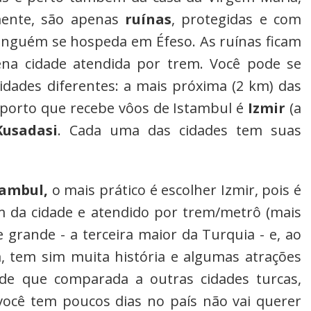
mente, são apenas
ruínas
, protegidas e com
ninguém se hospeda em Éfeso. As ruínas ficam
na cidade atendida por trem. Você pode se
dades diferentes: a mais próxima (2 km) das
oporto que recebe vôos de Istambul é
Izmir
(a
Kusadasi
. Cada uma das cidades tem suas
tambul,
o mais prático é escolher Izmir, pois é
km da cidade e atendido por trem/metrô (mais
e grande - a terceira maior da Turquia - e, ao
m, tem sim muita história e algumas atrações
ade que comparada a outras cidades turcas,
você tem poucos dias no país não vai querer