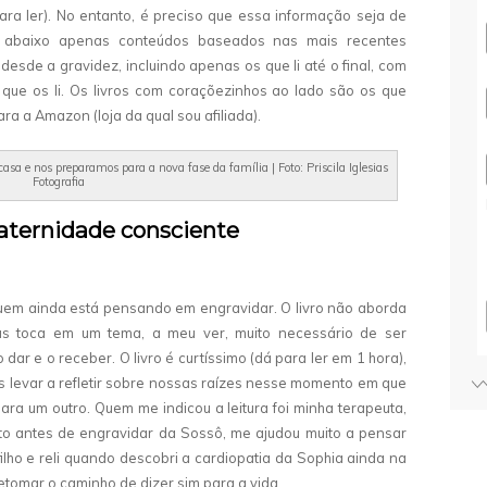
ra ler). No entanto, é preciso que essa informação seja de
ico abaixo apenas conteúdos baseados nas mais recentes
li desde a gravidez, incluindo apenas os que li até o final, com
ue os li. Os livros com coraçõezinhos ao lado são os que
ra a Amazon (loja da qual sou afiliada).
a e nos preparamos para a nova fase da família | Foto: Priscila Iglesias
Fotografia
maternidade consciente
uem ainda está pensando em engravidar. O livro não aborda
as toca em um tema, a meu ver, muito necessário de ser
 dar e o receber. O livro é curtíssimo (dá para ler em 1 hora),
 levar a refletir sobre nossas raízes nesse momento em que
a um outro. Quem me indicou a leitura foi minha terapeuta,
uito antes de engravidar da Sossô, me ajudou muito a pensar
ilho e reli quando descobri a cardiopatia da Sophia ainda na
tomar o caminho de dizer sim para a vida.