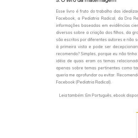
5. O livro da maternagem
Esse livro é fruto do trabalho das ideal
Facebook, a Pediatria Radical, da Dra R
informações baseadas em evidências cientí
diversos sobre a criação dos filhos, da gr
são escritos por diferentes autores e nã
à primeira vista e pode ser decepciona
recomendo? Simples, porque eu não tinha 
idéia de quais eram os temas relacionad
apenas sobre temas pertinentes como ta
queria me aprofundar ou evitar. Recomen
Facebook (Pediatria Radical).
Leia também: Em Português, ebook dispon