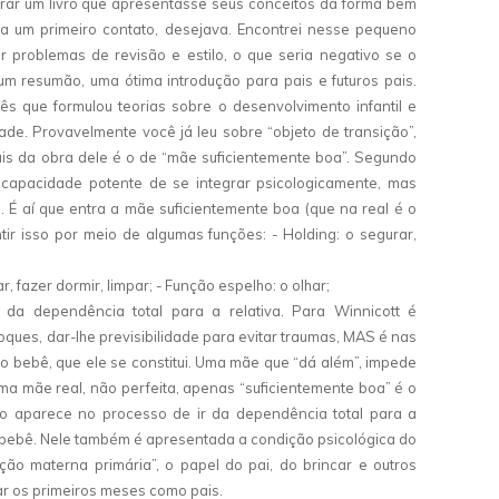
rar um livro que apresentasse seus conceitos da forma bem
ra um primeiro contato, desejava. Encontrei nesse pequeno
r problemas de revisão e estilo, o que seria negativo se o
 um resumão, uma ótima introdução para pais e futuros pais.
glês que formulou teorias sobre o desenvolvimento infantil e
ade. Provavelmente você já leu sobre “objeto de transição”,
ais da obra dele é o de “mãe suficientemente boa”. Segundo
capacidade potente de se integrar psicologicamente, mas
 É aí que entra a mãe suficientemente boa (que na real é o
ir isso por meio de algumas funções: - Holding: o segurar,
 fazer dormir, limpar; - Função espelho: o olhar;
ão da dependência total para a relativa. Para Winnicott é
ques, dar-lhe previsibilidade para evitar traumas, MAS é nas
o bebê, que ele se constitui. Uma mãe que “dá além”, impede
uma mãe real, não perfeita, apenas “suficientemente boa” é o
ão aparece no processo de ir da dependência total para a
o bebê. Nele também é apresentada a condição psicológica do
ção materna primária”, o papel do pai, do brincar e outros
ar os primeiros meses como pais.