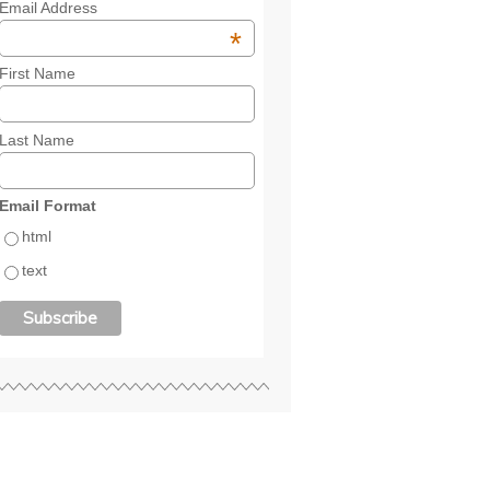
Email Address
*
First Name
Last Name
Email Format
html
text