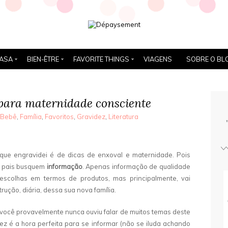
ASA
BIEN-ÊTRE
FAVORITE THINGS
VIAGENS
SOBRE O BL
 para maternidade consciente
Bebê
,
Família
,
Favoritos
,
Gravidez
,
Literatura
ue engravidei é de dicas de enxoval e maternidade. Pois
s pais busquem
informação
. Apenas informação de qualidade
escolhas em termos de produtos, mas principalmente, vai
rução, diária, dessa sua nova família.
, você provavelmente nunca ouviu falar de muitos temas deste
z é a hora perfeita para se informar (não se iluda achando