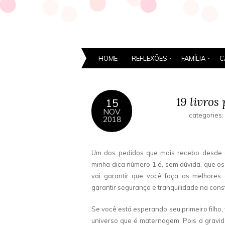
HOME
REFLEXÕES
FAMÍLIA
C
19 livros
15
NOV
categories:
2018
Um dos pedidos que mais recebo desde q
minha dica número 1 é, sem dúvida, que o
vai garantir que você faça as melhores 
garantir segurança e tranquilidade na const
Se você está esperando seu primeiro filho
universo que é maternagem. Pois a gravide