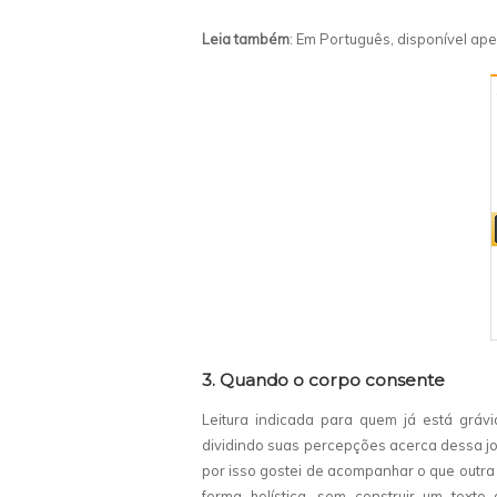
Leia também
: Em Português, disponível a
3. Quando o corpo consente
Leitura indicada para quem já está grávid
dividindo suas percepções acerca dessa jo
por isso gostei de acompanhar o que outra
forma holística, sem construir um texto