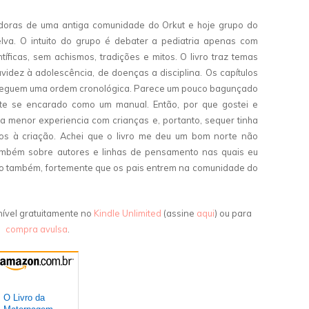
izadoras de uma antiga comunidade do Orkut e hoje grupo do
elva. O intuito do grupo é debater a pediatria apenas com
ficas, sem achismos, tradições e mitos. O livro traz temas
avidez à adolescência, de doenças a disciplina. Os capítulos
o seguem uma ordem cronológica. Parece um pouco bagunçado
nte se encarado como um manual. Então, por que gostei e
a menor experiencia com crianças e, portanto, sequer tinha
os à criação. Achei que o livro me deu um bom norte não
mbém sobre autores e linhas de pensamento nas quais eu
do também, fortemente que os pais entrem na comunidade do
ível gratuitamente no
Kindle Unlimited
(assine
aqui
) ou para
compra avulsa
.