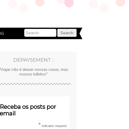
OG
DEPAYSEMENT ::
"Viajar não é deixar nossas casas, mas
nossos hábitos"
Receba os posts por
email
*
indicates required