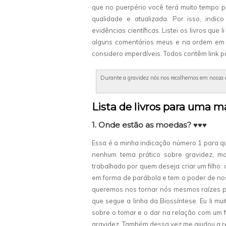
que no puerpério você terá muito tempo pa
qualidade e atualizada. Por isso, ind
evidências científicas. Listei os livros que 
alguns comentários meus e na ordem em q
considero imperdíveis. Todos contêm link pa
Durante a gravidez nós nos recolhemos em nossa cas
Lista de livros para uma 
1. Onde estão as moedas? ♥♥♥
Essa é a minha indicação número 1 para q
nenhum tema prático sobre gravidez, m
trabalhado por quem deseja criar um filho: o
em forma de parábola e tem o poder de nos
queremos nos tornar nós mesmos raízes par
que segue a linha da Biossíntese. Eu li m
sobre o tomar e o dar na relação com um f
gravidez. Também dessa vez me ajudou a re