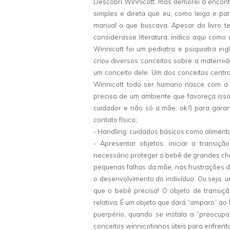
Descobri Winnicott, mas demorei a encont
simples e direta que eu, como leiga e pa
manual o que buscava. Apesar do livro te
considerasse literatura, indico aqui como
Winnicott foi um pediatra e psiquiatra in
criou diversos conceitos sobre a maternid
um conceito dele. Um dos conceitos centr
Winnicott todo ser humano nasce com a 
precisa de um ambiente que favoreça isso.
cuidador e não só a mãe, ok?) para garant
contato físico;
- Handling: cuidados básicos como alimentar,
- Apresentar objetos: iniciar a transiç
necessário proteger o bebê de grandes cho
pequenas falhas da mãe, nas frustrações d
o desenvolvimento do indivíduo. Ou seja, 
que o bebê precisa! O objeto de transiç
relativa. É um objeto que dará “amparo” a
puerpério, quando se instala a “preocupa
conceitos winnicotianos úteis para enfrent