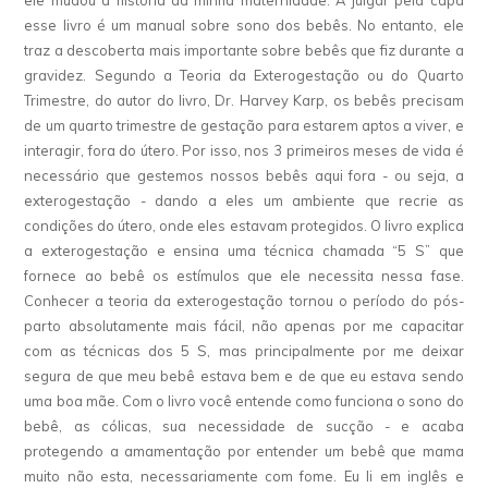
ele mudou a história da minha maternidade. A julgar pela capa
esse livro é um manual sobre sono dos bebês. No entanto, ele
traz a descoberta mais importante sobre bebês que fiz durante a
gravidez. Segundo a Teoria da Exterogestação ou do Quarto
Trimestre, do autor do livro, Dr. Harvey Karp, os bebês precisam
de um quarto trimestre de gestação para estarem aptos a viver, e
interagir, fora do útero. Por isso, nos 3 primeiros meses de vida é
necessário que gestemos nossos bebês aqui fora - ou seja, a
exterogestação - dando a eles um ambiente que recrie as
condições do útero, onde eles estavam protegidos. O livro explica
a exterogestação e ensina uma técnica chamada “5 S” que
fornece ao bebê os estímulos que ele necessita nessa fase.
Conhecer a teoria da exterogestação tornou o período do pós-
parto absolutamente mais fácil, não apenas por me capacitar
com as técnicas dos 5 S, mas principalmente por me deixar
segura de que meu bebê estava bem e de que eu estava sendo
uma boa mãe. Com o livro você entende como funciona o sono do
bebê, as cólicas, sua necessidade de sucção - e acaba
protegendo a amamentação por entender um bebê que mama
muito não esta, necessariamente com fome. Eu li em inglês e