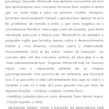
psicologia. Descobri Winnicott, mas demorei a encontrar um livro
que apresentasse seus conceitos da forma bem simples e direta
que eu, como leiga e para um primeiro contato, desejava.
Encontrei nesse pequeno manual o que buscava. Apesar do livro
ter problemas de revisão e estilo, o que seria negativo se o
considerasse literatura, indico aqui como um resumão, uma ótima
introdução para pais e futuros pais. Winnicott foi um pediatra e
psiquiatra inglês que formulou teorias sobre o desenvolvimento
infantil e criou diversos conceitos sobre a maternidade.
Provavelmente você já leu sobre “objeto de transição”, um
conceito dele. Um dos conceitos centrais da obra dele é o de
“mãe suficientemente boa”. Segundo Winnicott todo ser humano
nasce com a capacidade potente de se integrar
psicologicamente, mas precisa de um ambiente que favoreça
isso. É aí que entra a mãe suficientemente boa (que na real é o
cuidador e não só a mãe, ok?) para garantir isso por meio de
algumas funções: - Holding: o segurar, contato físico;
- Handling: cuidados básicos como alimentar, fazer dormir, limpar;
- Função espelho: o olhar;
- Apresentar objetos: iniciar a transição da dependência total