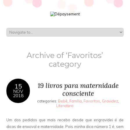
Archive of ‘Favoritos’
category
19 livros para maternidade
15
NOV
consciente
2018
categories:
Bebê
,
Família
,
Favoritos
,
Gravidez
,
Literatura
Um dos pedidos que mais recebo desde que engravidei é de
dicas de enxoval e maternidade. Pois minha dica número 1 é, sem