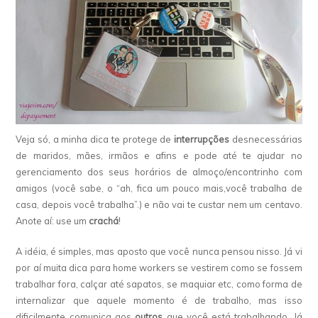
Veja só, a minha dica te protege de
interrupções
desnecessárias
de maridos, mães, irmãos e afins e pode até te ajudar no
gerenciamento dos seus horários de almoço/encontrinho com
amigos (você sabe, o “ah, fica um pouco mais,você trabalha de
casa, depois você trabalha”.) e não vai te custar nem um centavo.
Anote aí: use um
crachá
!
A idéia, é simples, mas aposto que você nunca pensou nisso. Já vi
por aí muita dica para home workers se vestirem como se fossem
trabalhar fora, calçar até sapatos, se maquiar etc, como forma de
internalizar que aquele momento é de trabalho, mas isso
dificilmente comunica aos
outros
que você está trabalhando. Já