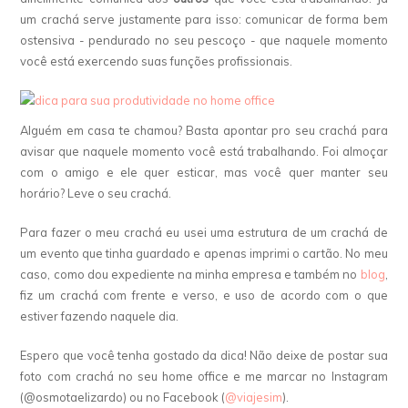
um crachá serve justamente para isso: comunicar de forma bem
ostensiva - pendurado no seu pescoço - que naquele momento
você está exercendo suas funções profissionais.
Alguém em casa te chamou? Basta apontar pro seu crachá para
avisar que naquele momento você está trabalhando. Foi almoçar
com o amigo e ele quer esticar, mas você quer manter seu
horário? Leve o seu crachá.
Para fazer o meu crachá eu usei uma estrutura de um crachá de
um evento que tinha guardado e apenas imprimi o cartão. No meu
caso, como dou expediente na minha empresa e também no
blog
,
fiz um crachá com frente e verso, e uso de acordo com o que
estiver fazendo naquele dia.
Espero que você tenha gostado da dica! Não deixe de postar sua
foto com crachá no seu home office e me marcar no Instagram
(@osmotaelizardo) ou no Facebook (
@viajesim
).