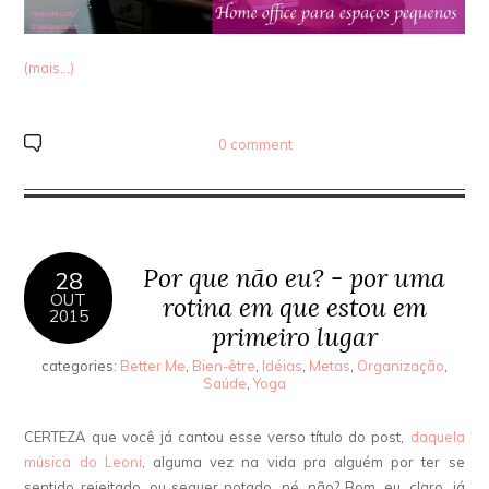
(mais…)
0 comment
Por que não eu? - por uma
28
OUT
rotina em que estou em
2015
primeiro lugar
categories:
Better Me
,
Bien-être
,
Idéias
,
Metas
,
Organização
,
Saúde
,
Yoga
CERTEZA que você já cantou esse verso título do post,
daquela
música do Leoni
, alguma vez na vida pra alguém por ter se
sentido rejeitado, ou sequer notado, né, não? Bom, eu, claro, já