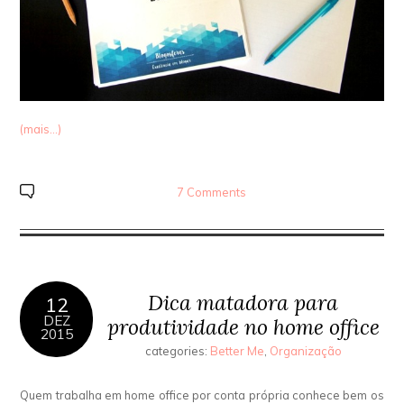
(mais…)
7 Comments
Dica matadora para
12
DEZ
produtividade no home office
2015
categories:
Better Me
,
Organização
Quem trabalha em home office por conta própria conhece bem os