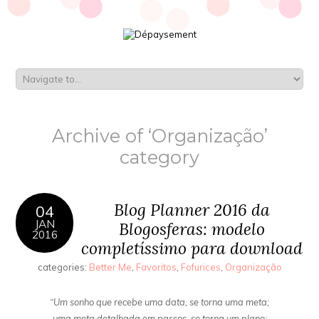
Archive of ‘Organização’
category
Blog Planner 2016 da
04
JAN
Blogosferas: modelo
2016
completíssimo para download
categories:
Better Me
,
Favoritos
,
Fofurices
,
Organização
“Um sonho que recebe uma data, se torna uma meta;
uma meta detalhada em passos, se torna um plano;