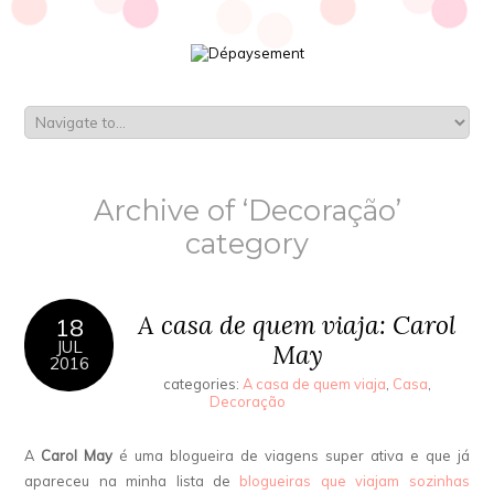
Archive of ‘Decoração’
category
A casa de quem viaja: Carol
18
JUL
May
2016
categories:
A casa de quem viaja
,
Casa
,
Decoração
A
Carol May
é uma blogueira de viagens super ativa e que já
apareceu na minha lista de
blogueiras que viajam sozinhas