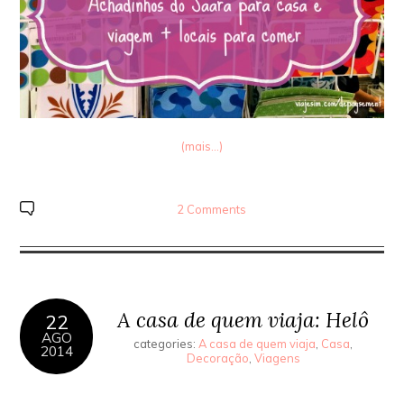
(mais…)
2 Comments
A casa de quem viaja: Helô
22
AGO
categories:
A casa de quem viaja
,
Casa
,
2014
Decoração
,
Viagens