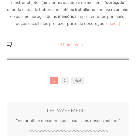
mostrar objetos (funcionais ou não) e de me sentir ‘
abraçada
’
quando estou de bobeira no sofá ou trabalhando na escrivaninha.
E o que me abraça são as
memórias
, representadas por muitas
peças escolhidas pra fazer parte da decoração.
(mais…)
9 Comments
1
2
Next
DEPAYSEMENT ::
"Viajar não é deixar nossas casas, mas nossos hábitos"