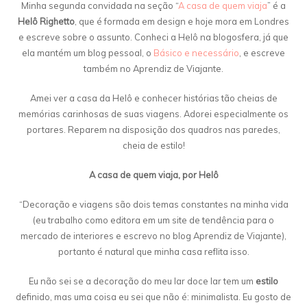
Minha segunda convidada na seção “
A casa de quem viaja
” é a
Helô Righetto
, que é formada em design e hoje mora em Londres
e escreve sobre o assunto. Conheci a Helô na blogosfera, já que
ela mantém um blog pessoal, o
Básico e necessário
, e escreve
também no Aprendiz de Viajante.
Amei ver a casa da Helô e conhecer histórias tão cheias de
memórias carinhosas de suas viagens. Adorei especialmente os
portares. Reparem na disposição dos quadros nas paredes,
cheia de estilo!
A casa de quem viaja, por Helô
“Decoração e viagens são dois temas constantes na minha vida
(eu trabalho como editora em um site de tendência para o
mercado de interiores e escrevo no blog Aprendiz de Viajante),
portanto é natural que minha casa reflita isso.
Eu não sei se a decoração do meu lar doce lar tem um
estilo
definido, mas uma coisa eu sei que não é: minimalista. Eu gosto de