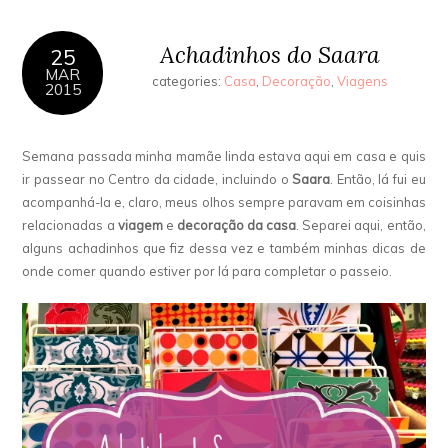
Achadinhos do Saara
25
MAR
categories:
Casa
,
Decoração
,
Viagens
2015
Semana passada minha mamãe linda estava aqui em casa e quis
ir passear no Centro da cidade, incluindo o
Saara
. Então, lá fui eu
acompanhá-la e, claro, meus olhos sempre paravam em coisinhas
relacionadas a
viagem
e
decoração da casa
. Separei aqui, então,
alguns achadinhos que fiz dessa vez e também minhas dicas de
onde comer quando estiver por lá para completar o passeio.