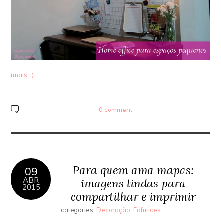
(mais…)
0 comment
Para quem ama mapas:
09
ABR
imagens lindas para
2015
compartilhar e imprimir
categories:
Decoração
,
Fofurices