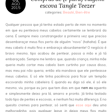
AGO
escova Tangle Teezer
2015
categories:
Beauté
,
Bien-être
Qualquer pessoa que já tenha estado perto de mim no momento
em que eu penteava meus cabelos certamente se lembrará da
cena. É sempre meio constrangedor a primeira vez que preciso
desembaraçar meus fios perto de alguém “novo” (hahaha). É que
meu cabelo é muito fino e embaraça absurdamente! O negócio é
bravo mesmo, tipo acabou de pentear, passa a mão e já tá
embaraçado. Sempre me lembro que, quando criança, minha mãe
queria muito cortar meu cabelo bem curtinho por causa disso,
mas meu pai não queria, então ela mandava que ele penteasse
meus cabelos. E só ele tinha paciência para ficar um tempão
escovando minha cabeleira. E quando eu digo só ele, é só ele
mesmo, viu, porque eu juro que tem dias em que
nem eu
aguento
e simplesmente deixo pra lá, amarro e pronto. Já tinha testado
todo tipo de pentes e escovas, e nenhum fez muita diferença. E no
quesito cremes para pentear, só senti que
esse aqui
deu uma
melhoradinha, pois qualquer
leave in
deixa meus fios muito