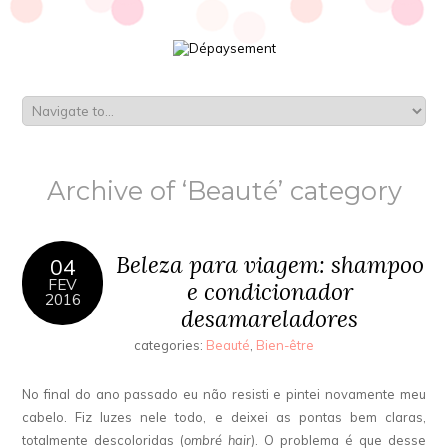
Archive of ‘Beauté’ category
Beleza para viagem: shampoo
04
FEV
e condicionador
2016
desamareladores
categories:
Beauté
,
Bien-être
No final do ano passado eu não resisti e pintei novamente meu
cabelo. Fiz luzes nele todo, e deixei as pontas bem claras,
totalmente descoloridas (
ombré hair
). O problema é que desse