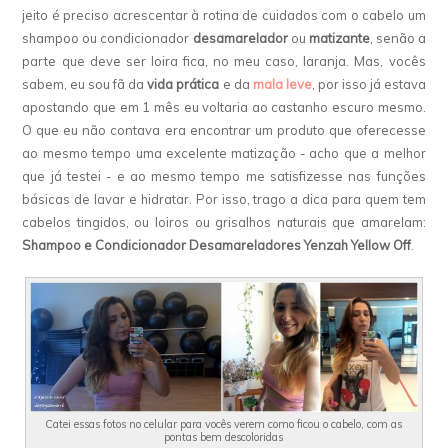
jeito é preciso acrescentar à rotina de cuidados com o cabelo um
shampoo ou condicionador
desamarelador
ou
matizante
, senão a
parte que deve ser loira fica, no meu caso, laranja. Mas, vocês
sabem, eu sou fã da
vida prática
e da
mala leve
, por isso já estava
apostando que em 1 mês eu voltaria ao castanho escuro mesmo.
O que eu não contava era encontrar um produto que oferecesse
ao mesmo tempo uma excelente matização - acho que a melhor
que já testei - e ao mesmo tempo me satisfizesse nas funções
básicas de lavar e hidratar. Por isso, trago a dica para quem tem
cabelos tingidos, ou loiros ou grisalhos naturais que amarelam:
Shampoo e Condicionador Desamareladores Yenzah Yellow Off
.
Catei essas fotos no celular para vocês verem como ficou o cabelo, com as
pontas bem descoloridas