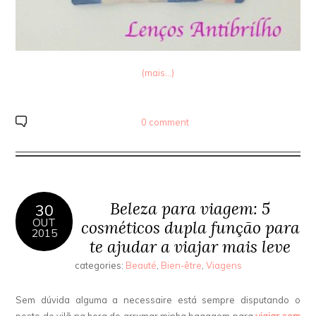
(mais…)
0 comment
Beleza para viagem: 5
30
OUT
cosméticos dupla função para
2015
te ajudar a viajar mais leve
categories:
Beauté
,
Bien-être
,
Viagens
Sem dúvida alguma a necessaire está sempre disputando o
posto de vilã na hora de arrumar minha bagagem para
viajar sem