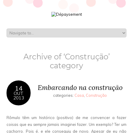
Archive of ‘Construção’
category
Embarcando na construção
14
OUT
categories:
Casa
,
Construção
2013
Rômulo têm um histórico (positivo) de me convencer a fazer
coisas que eu
sempre jamais
imaginei fazer. Um exemplo? Ter um
cachorro. Pois é, e ele conseguiu de novo. Apesar de eu não