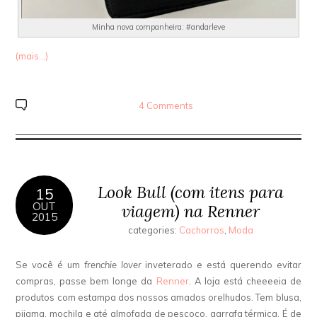
Minha nova companheira: #andarleve
(mais…)
4 Comments
Look Bull (com itens para
15
OUT
viagem) na Renner
2015
categories:
Cachorros
,
Moda
Se você é um
frenchie lover
inveterado e está querendo evitar
compras, passe bem longe da
Renner
. A loja está cheeeeia de
produtos com estampa dos nossos amados orelhudos. Tem blusa,
pijama, mochila e até almofada de pescoço, garrafa térmica. É de