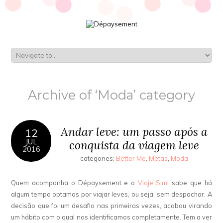
Archive of ‘Moda’ category
Andar leve: um passo após a
12
JUL
conquista da viagem leve
2016
categories:
Better Me
,
Metas
,
Moda
Quem acompanha o Dépaysement e o
Viaje Sim!
sabe que há
algum tempo optamos por viajar leves, ou seja, sem despachar. A
decisão que foi um desafio nas primeiras vezes, acabou virando
um hábito com o qual nos identificamos completamente. Tem a ver