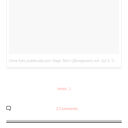
Uma foto publicada por Viaje Sim! (@viajesim)
em
Jul 1, 2015 às 6:38 PDT
(mais…)
2 Comments