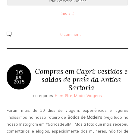
Foto: Georgeana Godinho
(mais…)
0 comment
Compras em Capri: vestidos e
16
JUL
saídas de praia da Antica
2015
Sartoria
categories:
Bien-être
,
Moda
,
Viagens
Foram mais de 30 dias de viagem, experiências e lugares
lindíssimos no nosso roteiro de
Bodas de Madeira
(veja tudo no
nosso Instagram em #5anosdeSIM). Mas a foto que mais recebeu
comentários e elogios, especialmente das mulheres, não foi de