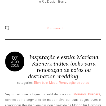
e Rio Design Barra.
0 comment
Inspiração e estilo: Mariana
07
AGO
Kuenerz indica looks para
2015
renovação de votos ou
destination wedding
categories:
Bien-être
,
Moda
,
Renovação de votos
Vejam só que chique: a estilista carioca
Mariana Kuenerz
,
conhecida no segmento de moda noiva por suas peças leves e
românticas (foi ela quem assinou o vestido de Marina Rui Barbosa