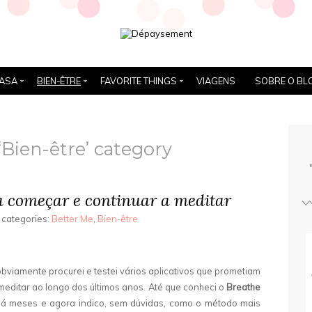
ASA
BIEN-ÊTRE
FAVORITE THINGS
VIAGENS
SOBRE O BL
‘Bien-être’ category
 começar e continuar a meditar
categories:
Better Me
,
Bien-être
obviamente procurei e testei vários aplicativos que prometiam
meditar ao longo dos últimos anos. Até que conheci o
Breathe
 há meses e agora indico, sem dúvidas, como o método mais