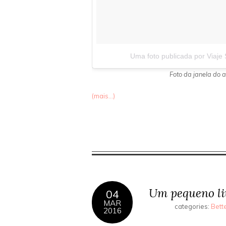
Uma foto publicada por Viaje 
Foto da janela do a
(mais…)
Um pequeno li
04
MAR
categories:
Bett
2016