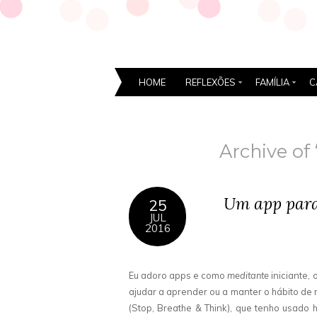
HOME
REFLEXÕES
FAMÍLIA
C
Archive of 
Um app para
25
JUL
2016
Eu adoro apps e como
meditante
iniciante, 
ajudar a aprender ou a manter o hábito de 
(Stop, Breathe & Think), que tenho usado