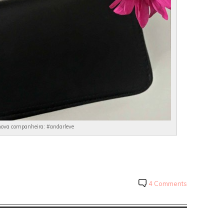
ova companheira: #andarleve
4 Comments