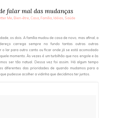
de falar mal das mudanças
tter Me
,
Bien-être
,
Casa
,
Família
,
Idéias
,
Saúde
ade, os dois. A família mudou de casa de novo, mas afinal, a
reço carrega sempre no fundo tantas outras outras
r o lar para outro canto ou ficar onde já se está acomodado
naquele momento. Às vezes é um turbilhão que nos engole e às
mos ser tão natual. Dessa vez foi assim. Há algum tempo
es diferentes das prioridades de quando mudamos para a
 que pudesse acolher a vidinha que decidimos ter juntos.