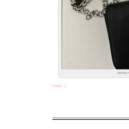
Minha n
(mais…)