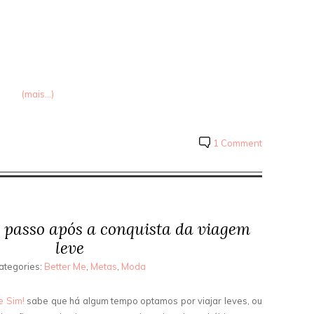
(mais…)
1 Comment
 passo após a conquista da viagem
leve
ategories:
Better Me
,
Metas
,
Moda
e Sim!
sabe que há algum tempo optamos por viajar leves, ou