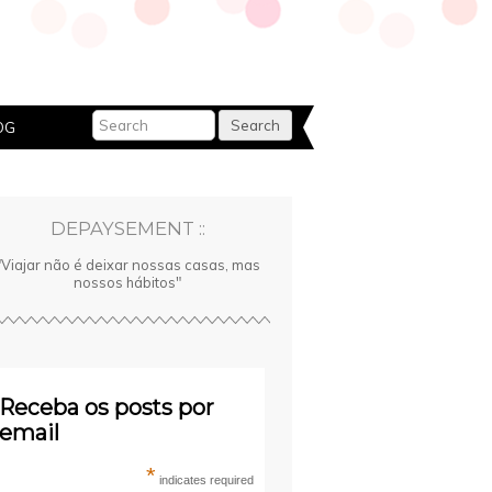
OG
DEPAYSEMENT ::
"Viajar não é deixar nossas casas, mas
nossos hábitos"
Receba os posts por
email
*
indicates required