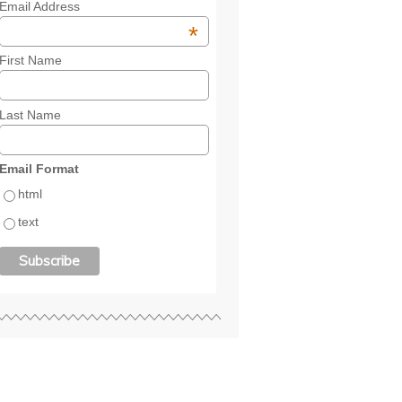
Email Address
*
First Name
Last Name
Email Format
html
text