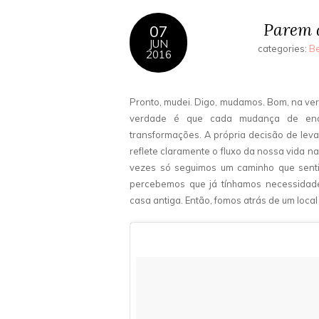
Parem 
07
JUN
categories:
Be
2016
Pronto, mudei. Digo, mudamos. Bom, na verd
verdade é que cada mudança de ende
transformações. A própria decisão de leva
reflete claramente o fluxo da nossa vida 
vezes só seguimos um caminho que senti
percebemos que já tínhamos necessidad
casa antiga. Então, fomos atrás de um local