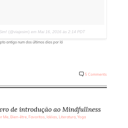
Sim! (@viajesim)
em
Mai 16, 2016 às 2:14 PDT
pto antigo num dos últimos dias por lá
5 Comments
vro de introdução ao Mindfullness
er Me
,
Bien-être
,
Favoritos
,
Idéias
,
Literatura
,
Yoga