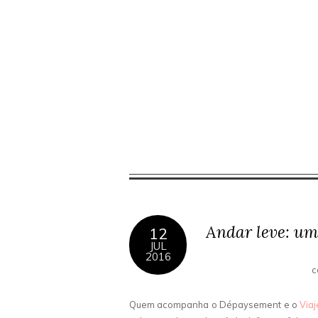
Andar leve: um
12
JUL
2016
c
Quem acompanha o Dépaysement e o
Viaj