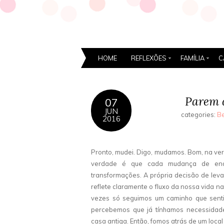
HOME
REFLEXÕES
FAMÍLIA
C
Parem 
07
JUN
categories:
Be
2016
Pronto, mudei. Digo, mudamos. Bom, na verd
verdade é que cada mudança de ende
transformações. A própria decisão de leva
reflete claramente o fluxo da nossa vida 
vezes só seguimos um caminho que senti
percebemos que já tínhamos necessidad
casa antiga. Então, fomos atrás de um local