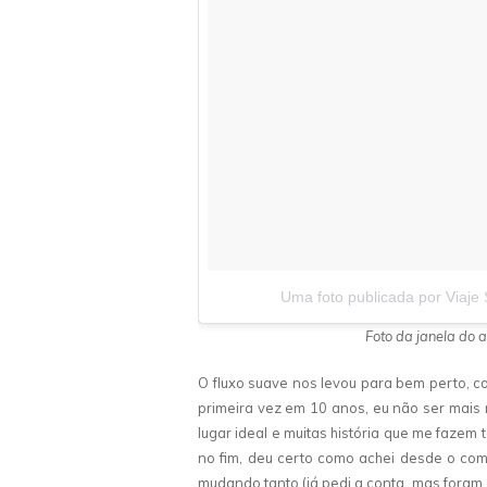
Uma foto publicada por Viaje 
Foto da janela do a
O fluxo suave nos levou para bem perto, coi
primeira vez em 10 anos, eu não ser mai
lugar ideal e muitas história que me fazem 
no fim, deu certo como achei desde o co
mudando tanto (já pedi a conta, mas foram 