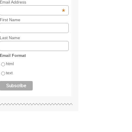
Email Address
*
First Name
Last Name
Email Format
html
text