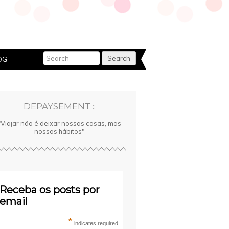
OG
DEPAYSEMENT ::
"Viajar não é deixar nossas casas, mas
nossos hábitos"
Receba os posts por
email
*
indicates required