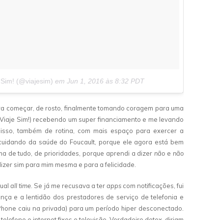
 Sim! (@viajesim)
em
Jun 1, 2016 às 8:32 PDT
ra começar, de rosto, finalmente tomando coragem para uma
g (Viaje Sim!) recebendo um super financiamento e me levando
disso, também de rotina, com mais espaço para exercer a
cuidando da saúde do Foucault, porque ele agora está bem
ma de tudo, de prioridades, porque aprendi a dizer
não
e
não
dizer sim para mim mesma e para a felicidade.
tual
all time
. Se já me recusava a ter
apps
com notificações, fui
nça e a lentidão dos prestadores de serviço de telefonia e
iPhone caiu na privada) para um período hiper desconectado.
 telefone e internet fixos e televisão. Verdadeiro detox, diriam