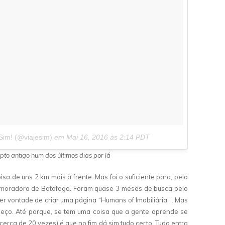
Sim! (@viajesim)
em
Mai 16, 2016 às 2:14 PDT
pto antigo num dos últimos dias por lá
sa de uns 2 km mais à frente. Mas foi o suficiente para, pela
s moradora de Botafogo. Foram quase 3 meses de busca pelo
ter vontade de criar uma página “Humans of Imobiliária” . Mas
meço. Até porque, se tem uma coisa que a gente aprende se
cerca de 20 vezes) é que no fim dá sim tudo certo. Tudo entra