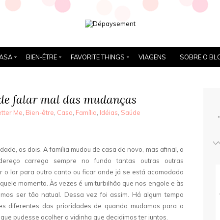
ASA
BIEN-ÊTRE
FAVORITE THINGS
VIAGENS
SOBRE O BL
de falar mal das mudanças
tter Me
,
Bien-être
,
Casa
,
Família
,
Idéias
,
Saúde
ade, os dois. A família mudou de casa de novo, mas afinal, a
reço carrega sempre no fundo tantas outras outras
r o lar para outro canto ou ficar onde já se está acomodado
naquele momento. Às vezes é um turbilhão que nos engole e às
mos ser tão natual. Dessa vez foi assim. Há algum tempo
es diferentes das prioridades de quando mudamos para a
 que pudesse acolher a vidinha que decidimos ter juntos.