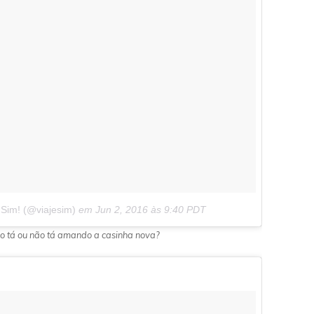
 Sim! (@viajesim)
em
Jun 2, 2016 às 9:40 PDT
ro tá ou não tá amando a casinha nova?