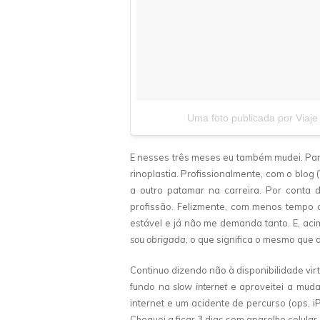
Uma foto publicada por Viaje
E nesses três meses eu também mudei. Pa
rinoplastia. Profissionalmente, com o blo
a outro patamar na carreira. Por conta 
profissão. Felizmente, com menos tempo 
estável e já não me demanda tanto. E, aci
sou obrigada
, o que significa o mesmo que 
Continuo dizendo não à disponibilidade vir
fundo na
slow internet
e aproveitei a muda
internet e um acidente de percurso (ops, 
Cheguei a ficar 3 dias sem aparelho celular,