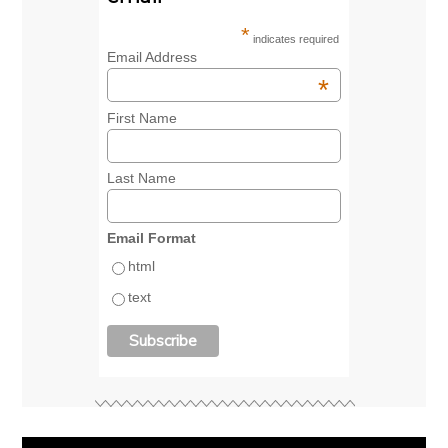
*
indicates required
Email Address
*
First Name
Last Name
Email Format
html
text