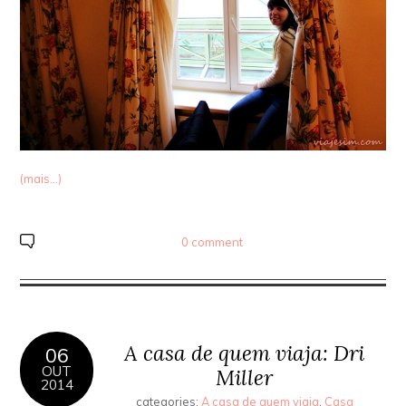
(mais…)
0 comment
A casa de quem viaja: Dri
06
OUT
Miller
2014
categories:
A casa de quem viaja
,
Casa