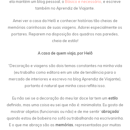
ela mantém um blog pessoal, o
Básico e necessário
, e escreve
também no Aprendiz de Viajante.
Amei ver a casa da Helô e conhecer histórias tão cheias de
memórias carinhosas de suas viagens. Adorei especialmente os
portares. Reparem na disposição dos quadros nas paredes,
cheia de estilo!
A casa de quem viaja, por Helô
“Decoração e viagens são dois temas constantes na minha vida
(eu trabalho como editora em um site de tendência para o
mercado de interiores e escrevo no blog Aprendiz de Viajante),
portanto é natural que minha casa reflita isso.
Eu não sei se a decoração do meu lar doce lar tem um
estilo
definido, mas uma coisa eu sei que não é: minimalista. Eu gosto de
mostrar objetos (funcionais ou não) e de me sentir ‘
abraçada
’
quando estou de bobeira no sofá ou trabalhando na escrivaninha.
E o que me abraça são as
memórias
, representadas por muitas