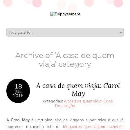
Archive of ‘A casa de quem
viaja’ category
A casa de quem viaja: Carol
18
JUL
May
2016
categories:
A casa de quem viaja
,
Casa
,
Decoração
A
Carol May
é uma blogueira de viagens super ativa e que já
apareceu na minha lista de
blogueiras que viajam sozinhas