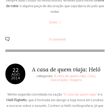
sempre duas cosias na minha listinha: enfeites para minha á
rvore
de natal
, e alguma peça de decoração que seja típica do país que
visitei.
(mais…)
0 comment
A casa de quem viaja: Helô
22
AGO
categories:
A casa de quem viaja
,
Casa
,
2014
Decoração
,
Viagens
Minha segunda convidada na seção “
A casa de quem viaja
” é a
Helô Righetto
, que é formada em design e hoje mora em Londres
e escreve sobre o assunto. Conheci a Helô na blogosfera, já que