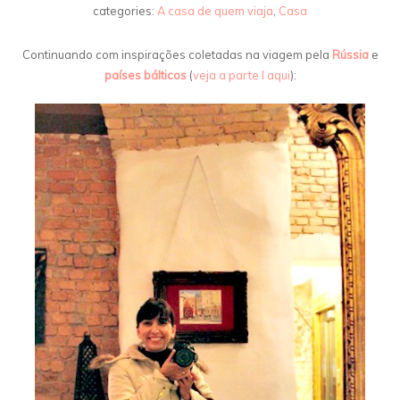
categories:
A casa de quem viaja
,
Casa
Continuando com inspirações coletadas na viagem
pela
Rússia
e
países bálticos
(
veja a parte I aqui
):