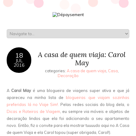
A casa de quem viaja: Carol
18
JUL
May
2016
categories:
A casa de quem viaja
,
Casa
,
Decoração
A
Carol May
é uma blogueira de viagens super ativa e que já
apareceu na minha lista de
blogueiras que viajam sozinhas
preferidas lá no Viaje Sim!.
Pelas redes sociais do blog dela, o
Dicas e Roteiros de Viagem
, eu sempre via móveis e objetos de
decoração lindos que ela foi adicionando a seu apartamento
novo. Então, fiz o convite para ela mostrar tuuuudo aqui no A Casa
de quem Viaja e ela Carol topou (super obrigada, Carol!).