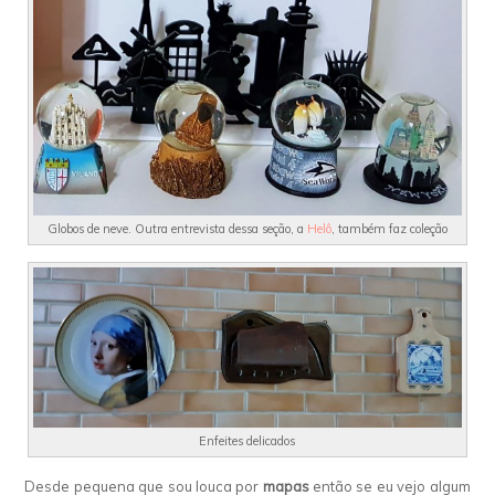
Globos de neve. Outra entrevista dessa seção, a
Helô
, também faz coleção
Enfeites delicados
Desde pequena que sou louca por
mapas
então se eu vejo algum