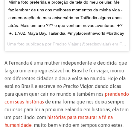
Minha foto preferida e proteção de tela do meu celular. Me
faz lembrar de uns dos melhores momentos da minha vida -
comemoração do meu aniversário na Tailândia alguns anos
atrás. Mais um ano ??? e que venham novas aventuras. ✈️?
✈️. 17/02. Maya Bay, Tailândia. #myplaceintheworld #birthday
Uma foto publicada por Preciso Viajar (@precisoviajar) em
Fev 17, 2016 às 4:54 PST
A Fernanda é uma mulher independente e decidida, que
largou um emprego estável no Brasil e foi viajar, morou
em diferentes cidades e deu a volta ao mundo. Hoje ela
está no Brasil e escreve no
Preciso Viajar
, dando dicas
para quem quer cair no mundo e também nos
prendendo
com suas histórias
de uma forma que nos deixa sempre
curiosos para ler a próxima. Falando em histórias, ela tem
um post lindo, com
histórias para restaurar a fé na
humanidade
, muito bem vindo em tempos como estes.