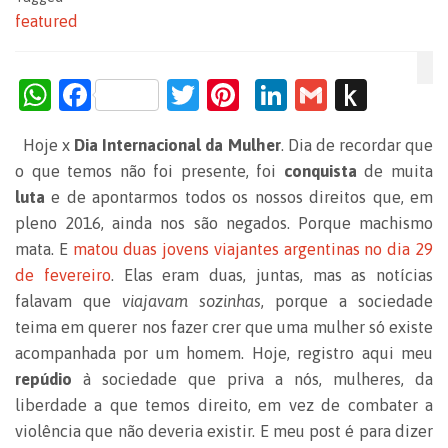
featured
W
F
T
Pi
Li
G
P
h
a
w
nt
n
m
us
Hoje x
Dia Internacional da Mulher
. Dia de recordar que
at
c
itt
er
k
ai
h
o que temos não foi presente, foi
conquista
de muita
s
e
er
es
e
l
to
luta
e de apontarmos todos os nossos direitos que, em
A
b
t
dI
Ki
pleno 2016, ainda nos são negados. Porque machismo
p
o
n
n
mata. E
matou duas jovens viajantes argentinas no dia 29
de fevereiro
. Elas eram duas, juntas, mas as notícias
p
o
dl
falavam que
viajavam sozinhas
, porque a sociedade
k
e
teima em querer nos fazer crer que uma mulher só existe
acompanhada por um homem. Hoje, registro aqui meu
repúdio
à sociedade que priva a nós, mulheres, da
liberdade a que temos direito, em vez de combater a
violência que não deveria existir. E meu post é para dizer