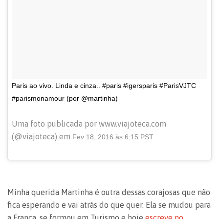
Paris ao vivo. Linda e cinza.. #paris #igersparis #ParisVJTC
#parismonamour (por @martinha)
Uma foto publicada por www.viajoteca.com
(@viajoteca) em
Fev 18, 2016 às 6:15 PST
Minha querida Martinha é outra dessas corajosas que não
fica esperando e vai atrás do que quer. Ela se mudou para
a França, se formou em Turismo e hoje
escreve no