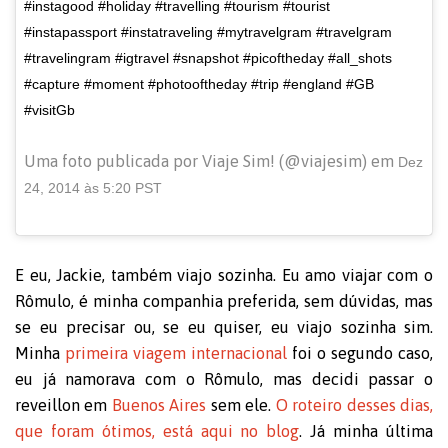
#instagood #holiday #travelling #tourism #tourist
#instapassport #instatraveling #mytravelgram #travelgram
#travelingram #igtravel #snapshot #picoftheday #all_shots
#capture #moment #photooftheday #trip #england #GB
#visitGb
Uma foto publicada por Viaje Sim! (@viajesim) em
Dez
24, 2014 às 5:20 PST
E eu, Jackie, também viajo sozinha. Eu amo viajar com o
Rômulo, é minha companhia preferida, sem dúvidas, mas
se eu precisar ou, se eu quiser, eu viajo sozinha sim.
Minha
primeira viagem internacional
foi o segundo caso,
eu já namorava com o Rômulo, mas decidi passar o
reveillon em
Buenos Aires
sem ele.
O roteiro desses dias,
que foram ótimos, está aqui no blog
. Já minha última