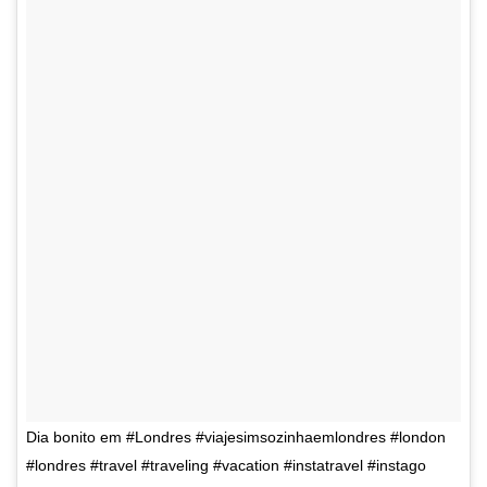
Dia bonito em #Londres #viajesimsozinhaemlondres #london
#londres #travel #traveling #vacation #instatravel #instago