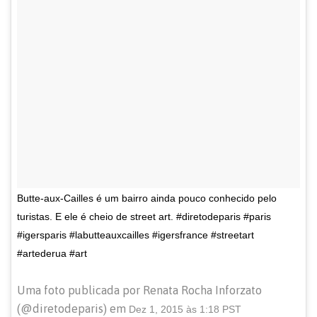
Butte-aux-Cailles é um bairro ainda pouco conhecido pelo
turistas. E ele é cheio de street art. #diretodeparis #paris
#igersparis #labutteauxcailles #igersfrance #streetart
#artederua #art
Uma foto publicada por Renata Rocha Inforzato
(@diretodeparis) em
Dez 1, 2015 às 1:18 PST