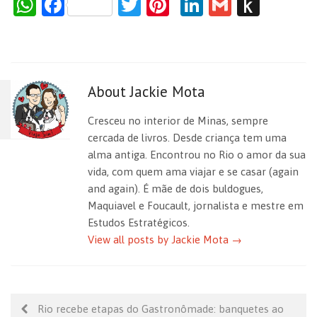
W
F
T
Pi
Li
G
P
h
a
w
nt
n
m
us
at
c
itt
er
k
ai
h
s
e
er
es
e
l
to
About Jackie Mota
A
b
t
dI
Ki
p
o
n
n
Cresceu no interior de Minas, sempre
p
o
dl
cercada de livros. Desde criança tem uma
alma antiga. Encontrou no Rio o amor da sua
k
e
vida, com quem ama viajar e se casar (again
and again). É mãe de dois buldogues,
Maquiavel e Foucault, jornalista e mestre em
Estudos Estratégicos.
View all posts by Jackie Mota
→
Rio recebe etapas do Gastronômade: banquetes ao