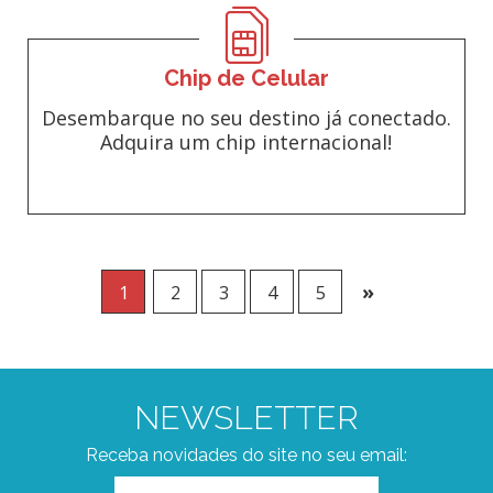
Chip de Celular
Desembarque no seu destino já conectado.
Adquira um chip internacional!
»
1
2
3
4
5
NEWSLETTER
Receba novidades do site no seu email: