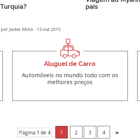
 Turquia?
país
por Jackie Mota -
13.out.2015
Aluguel de Carro
Automóveis no mundo todo com os
melhores preços
»
Página 1 de 4
1
2
3
4