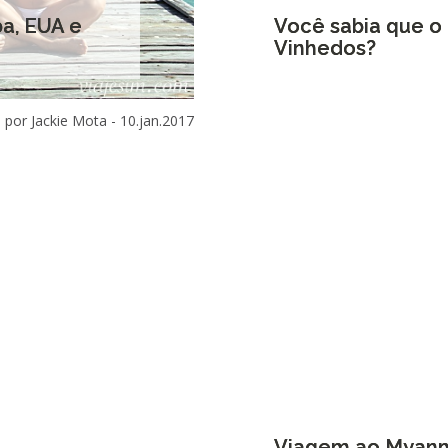
a, EUA e
Você sabia que o 
Vinhedos?
por Jackie Mota -
10.jan.2017
Viagem ao Myanma