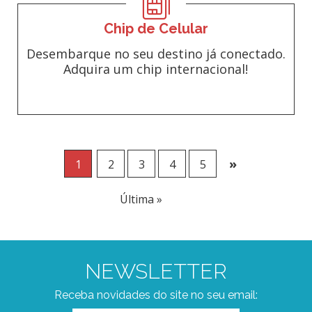
Chip de Celular
Desembarque no seu destino já conectado.
Adquira um chip internacional!
»
1
2
3
4
5
Última »
NEWSLETTER
Receba novidades do site no seu email: