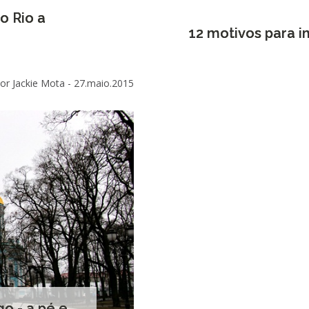
o Rio a
12 motivos para in
or Jackie Mota -
27.maio.2015
o - a pé e