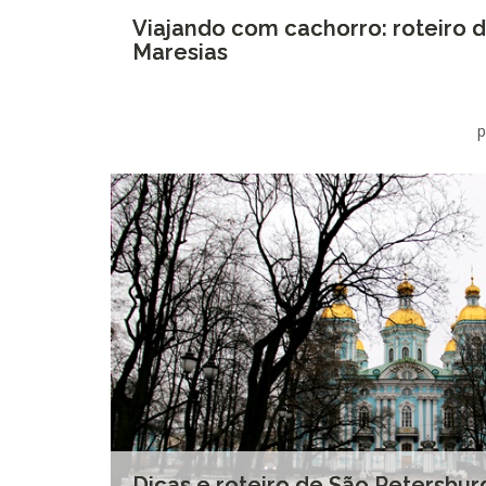
Viajando com cachorro: roteiro d
Maresias
p
Dicas e roteiro de São Petersburg