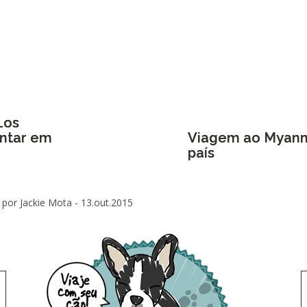
Los
antar em
Viagem ao Myanma
país
por Jackie Mota -
13.out.2015