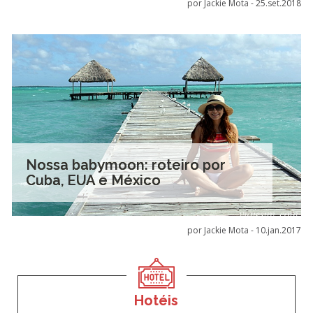
por Jackie Mota -
25.set.2018
Nossa babymoon: roteiro por
Cuba, EUA e México
por Jackie Mota -
10.jan.2017
Hotéis