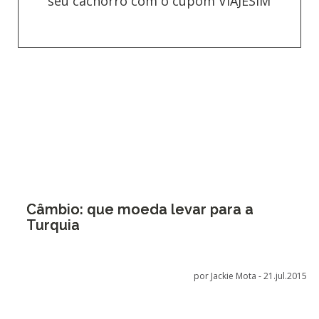
seu cachorro com o cupom VIAJESIM
Câmbio: que moeda levar para a
Turquia
por Jackie Mota -
21.jul.2015