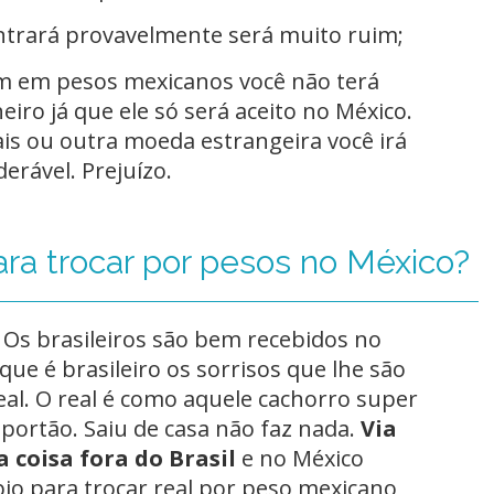
ntrará provavelmente será muito ruim;
em em pesos mexicanos você não terá
iro já que ele só será aceito no México.
is ou outra moeda estrangeira você irá
rável. Prejuízo.
ara trocar por pesos no México?
 Os brasileiros são bem recebidos no
ue é brasileiro os sorrisos que lhe são
eal. O real é como aquele cachorro super
 portão. Saiu de casa não faz nada.
Via
 coisa fora do Brasil
e no México
io para trocar real por peso mexicano