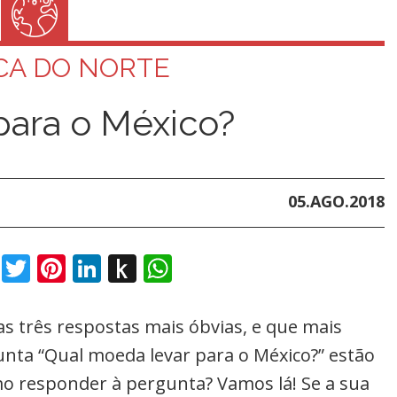
CA DO NORTE
para o México?
05.AGO.2018
book
Twitter
Pinterest
LinkedIn
Push
WhatsApp
to
Kindle
as três respostas mais óbvias, e que mais
gunta “Qual moeda levar para o México?” estão
o responder à pergunta? Vamos lá! Se a sua