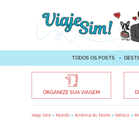
TODOS OS POSTS
DEST
ORGANIZE SUA VIAGEM
D
Viaje Sim!
»
Mundo
»
América do Norte
»
México
»
Ri