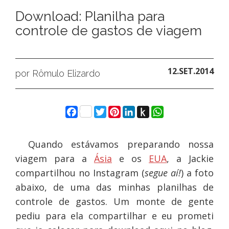
Download: Planilha para
controle de gastos de viagem
12.SET.2014
por Rômulo Elizardo
Facebook
Twitter
Pinterest
LinkedIn
Push
WhatsApp
to
Kindle
Quando estávamos preparando nossa
viagem para a
Ásia
e os
EUA
, a Jackie
compartilhou no Instagram (
segue aí!
) a foto
abaixo, de uma das minhas planilhas de
controle de gastos. Um monte de gente
pediu para ela compartilhar e eu prometi