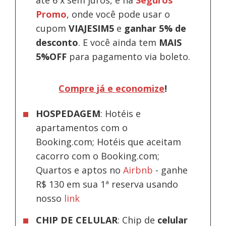
até 6 x sem juros, e na
Seguros
Promo
, onde você pode usar o
cupom
VIAJESIM5
e
ganhar 5% de
desconto
.
E você ainda tem
MAIS
5%OFF
para pagamento via boleto.
Compre já e economize
!
HOSPEDAGEM
: Hotéis e
apartamentos com o
Booking.com; Hotéis que aceitam
cacorro com o Booking.com;
Quartos e aptos no
Airbnb
-
ganhe
R$ 130 em sua 1ª reserva usando
nosso
link
CHIP DE CELULAR
: Chip de
celular