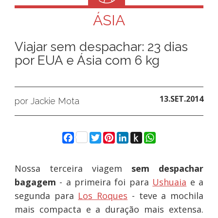
ÁSIA
Viajar sem despachar: 23 dias
por EUA e Ásia com 6 kg
13.SET.2014
por Jackie Mota
Facebook
Twitter
Pinterest
LinkedIn
Push
WhatsApp
to
Kindle
Nossa terceira viagem
sem despachar
bagagem
- a primeira foi para
Ushuaia
e a
segunda para
Los Roques
- teve a mochila
mais compacta e a duração mais extensa.