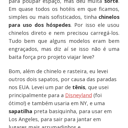
para poupar espaço, mas deu muita
sorte
.
Em quase todos os hotéis em que ficamos,
simples ou mais sofisticados, tinha
chinelos
para uso dos hóspedes
. Por isso ele usou
chinelos direto e nem precisou carregá-los.
Tudo bem que alguns modelos eram bem
engraçados, mas diz aí se isso não é uma
baita força pro projeto viajar leve?
Bom, além de chinelo e rasteira, eu levei
outros dois sapatos, por causa das paradas
nos EUA. Levei um par de
tênis
, que usei
principalmente para a
Disneyland
(foi
ótimo!) e também usaria em NY, e uma
sapatilha
preta basiquinha, para usar em
Los Angeles, para sair para jantar em
lugares mais arrumadinhos e,