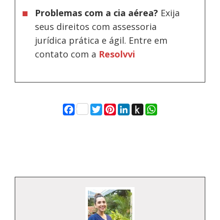
Problemas com a cia aérea?
Exija
seus direitos com assessoria
jurídica prática e ágil. Entre em
contato com a
Resolvvi
Facebook
Twitter
Pinterest
LinkedIn
Push
WhatsApp
to
Kindle