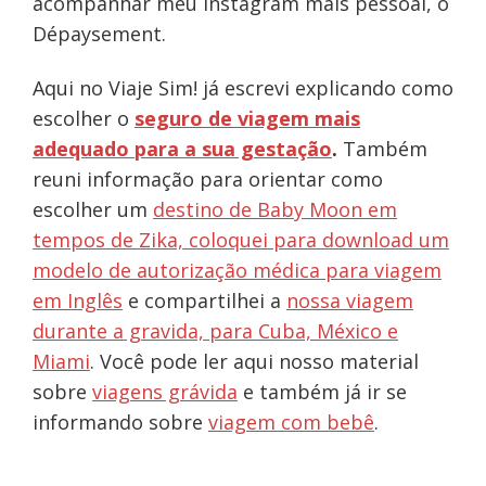
acompanhar meu Instagram mais pessoal, o
Dépaysement.
Aqui no Viaje Sim! já escrevi explicando como
escolher o
seguro de viagem mais
adequado para a sua gestação
.
Também
reuni informação para orientar como
escolher um
destino de Baby Moon em
tempos de Zika,
coloquei para download um
modelo de autorização médica para viagem
em Inglês
e compartilhei a
nossa viagem
durante a gravida, para Cuba, México e
Miami
. Você pode ler aqui nosso material
sobre
viagens grávida
e também já ir se
informando sobre
viagem com bebê
.