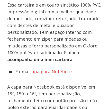
Essa carteira é em couro sintético 100% PVC,
impressão digital com a melhor qualidade
do mercado, com
zíper reforçado, tratorado
com dentes de metal e puxador
personalizado. Tem e
spaço interno com
fechamento em zíper para moedas ou
miudezas e forro
personalizado em Oxford
100% poliéster sublimado. E ainda
a
companha uma m
ini carteira
.
E uma
capa para Notebook
A capa para Notebook está disponível em
13″, 15″ou 16″, tem p
ersonalização,
f
echamento feito com botão pressão imã e
b
olso externo para guardar papeis ou