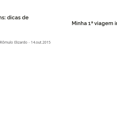
s: dicas de
Minha 1ª viagem 
 Rômulo Elizardo -
14.out.2015