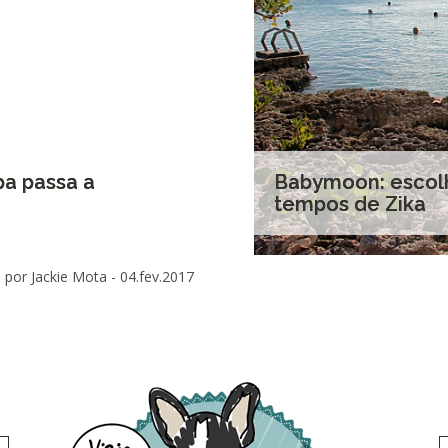
pa passa a
Babymoon: escol
tempos de Zika
por Jackie Mota -
04.fev.2017