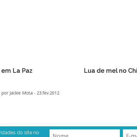
s em La Paz
Lua de mel no Ch
por Jackie Mota -
23.fev.2012
idades do site no