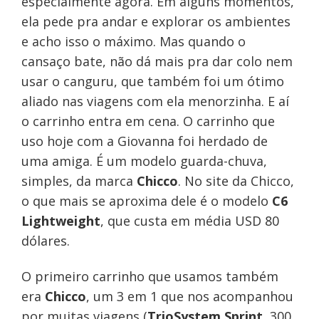
especialmente agora. Em alguns momentos,
ela pede pra andar e explorar os ambientes
e acho isso o máximo. Mas quando o
cansaço bate, não dá mais pra dar colo nem
usar o canguru, que também foi um ótimo
aliado nas viagens com ela menorzinha. E aí
o carrinho entra em cena. O carrinho que
uso hoje com a Giovanna foi herdado de
uma amiga. É um modelo guarda-chuva,
simples, da marca
Chicco
. No site da Chicco,
o que mais se aproxima dele é o modelo
C6
Lightweight
, que custa em média USD 80
dólares.
O primeiro carrinho que usamos também
era
Chicco
, um 3 em 1 que nos acompanhou
por muitas viagens (
TrioSystem Sprint
, 300