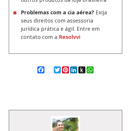
Problemas com a cia aérea?
Exija
seus direitos com assessoria
jurídica prática e ágil. Entre em
contato com a
Resolvvi
Facebook
Twitter
Pinterest
LinkedIn
Push
WhatsApp
to
Kindle