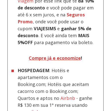
Viagem
por esse link que te
dá 10%
de desconto
e você pode pagar em
até 6 x sem juros, e na
Seguros
Promo
, onde você pode usar o
cupom
VIAJESIM5
e
ganhar 5% de
desconto
.
E você ainda tem
MAIS
5%OFF
para pagamento via boleto.
Compre já e economize
!
HOSPEDAGEM
: Hotéis e
apartamentos com o
Booking.com; Hotéis que aceitam
cacorro com o Booking.com;
Quartos e aptos no
Airbnb
-
ganhe
R$ 130 em sua 1ª reserva usando