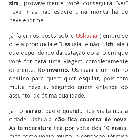
sim
, provavelmente você conseguirá “ver”
neve, mas não espere uma montanha de
neve enorme!
Já falei nos posts sobre
Ushuaia
(lembre-se
que a pronúncia é “U
ss
uaia” e não “U
ch
uaia”)
que dependendo da estação do ano em que
você for terá uma viagem completamente
diferente. No
inverno
, Ushuaia é um ótimo
destino para quem quer
esquiar
, pois tem
muita neve e, segundo quem entende do
assunto, de ótima qualidade.
Já no
verão
, que é quando nós visitamos a
cidade, Ushuaia
não fica coberta de neve
.
As temperatura fica por volta dos 10 graus,
mas como venta muito, a sensação térmica