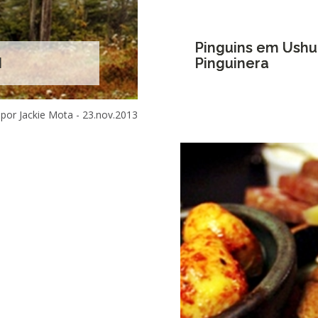
Pinguins em Ushua
I
Pinguinera
por Jackie Mota -
23.nov.2013