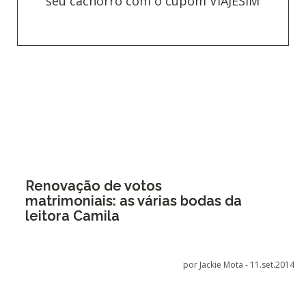
seu cachorro com o cupom VIAJESIM
Renovação de votos
matrimoniais: as várias bodas da
leitora Camila
por Jackie Mota -
11.set.2014