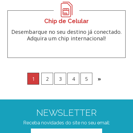
Chip de Celular
Desembarque no seu destino já conectado.
Adquira um chip internacional!
»
1
2
3
4
5
NEWSLETTER
Receba novidades do site no seu email: