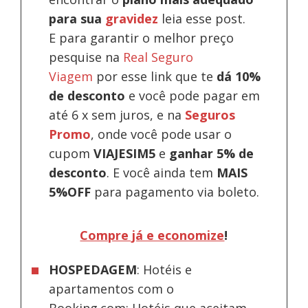
para sua
gravidez
leia esse post.
E para garantir o melhor preço
pesquise na
Real Seguro
Viagem
por esse link que te
dá 10%
de desconto
e você pode pagar em
até 6 x sem juros, e na
Seguros
Promo
, onde você pode usar o
cupom
VIAJESIM5
e
ganhar 5% de
desconto
.
E você ainda tem
MAIS
5%OFF
para pagamento via boleto.
Compre já e economize
!
HOSPEDAGEM
: Hotéis e
apartamentos com o
Booking.com; Hotéis que aceitam