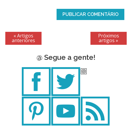
« Artigos
Próximos
anteriores
artigos »
@ Segue a gente!