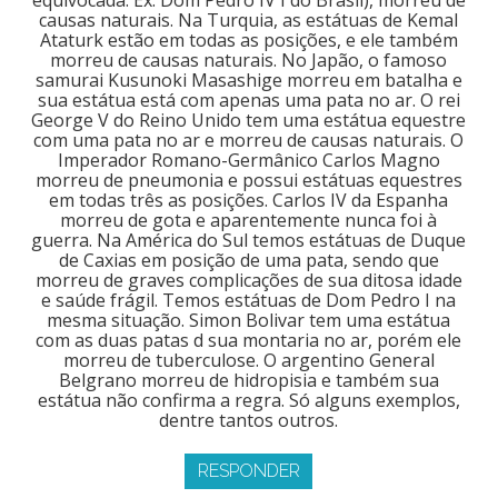
causas naturais. Na Turquia, as estátuas de Kemal
Ataturk estão em todas as posições, e ele também
morreu de causas naturais. No Japão, o famoso
samurai Kusunoki Masashige morreu em batalha e
sua estátua está com apenas uma pata no ar. O rei
George V do Reino Unido tem uma estátua equestre
com uma pata no ar e morreu de causas naturais. O
Imperador Romano-Germânico Carlos Magno
morreu de pneumonia e possui estátuas equestres
em todas três as posições. Carlos IV da Espanha
morreu de gota e aparentemente nunca foi à
guerra. Na América do Sul temos estátuas de Duque
de Caxias em posição de uma pata, sendo que
morreu de graves complicações de sua ditosa idade
e saúde frágil. Temos estátuas de Dom Pedro I na
mesma situação. Simon Bolivar tem uma estátua
com as duas patas d sua montaria no ar, porém ele
morreu de tuberculose. O argentino General
Belgrano morreu de hidropisia e também sua
estátua não confirma a regra. Só alguns exemplos,
dentre tantos outros.
RESPONDER