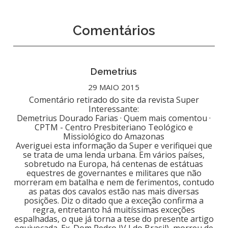
Comentários
Demetrius
29 MAIO 2015
Comentário retirado do site da revista Super
Interessante:
Demetrius Dourado Farias · Quem mais comentou ·
CPTM - Centro Presbiteriano Teológico e
Missiológico do Amazonas
Averiguei esta informação da Super e verifiquei que
se trata de uma lenda urbana. Em vários países,
sobretudo na Europa, há centenas de estátuas
equestres de governantes e militares que não
morreram em batalha e nem de ferimentos, contudo
as patas dos cavalos estão nas mais diversas
posições. Diz o ditado que a exceção confirma a
regra, entretanto há muitíssimas exceções
espalhadas, o que já torna a tese do presente artigo
equivocada. Ex. Dom Pedro IV I do Brasil), morreu de