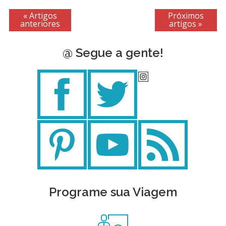
« Artigos
Próximos
anteriores
artigos »
@ Segue a gente!
Programe sua Viagem