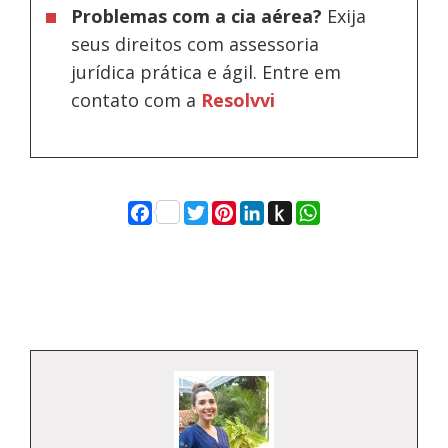
Problemas com a cia aérea?
Exija
seus direitos com assessoria
jurídica prática e ágil. Entre em
contato com a
Resolvvi
Facebook
Twitter
Pinterest
LinkedIn
Push
WhatsApp
to
Kindle