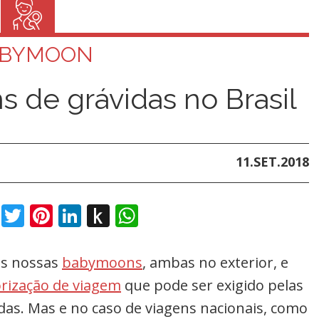
ABYMOON
s de grávidas no Brasil
11.SET.2018
book
Twitter
Pinterest
LinkedIn
Push
WhatsApp
to
Kindle
as nossas
babymoons
, ambas no exterior, e
rização de viagem
que pode ser exigido pelas
das. Mas e no caso de viagens nacionais, como