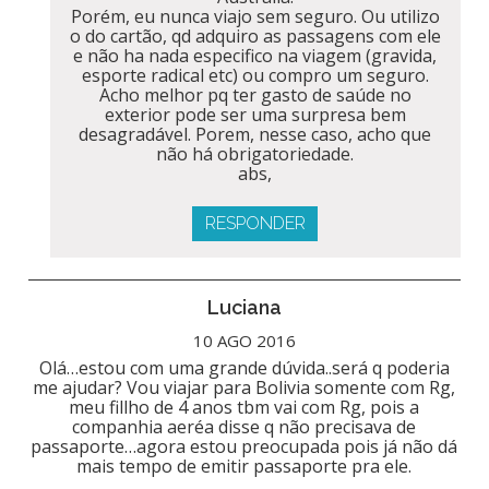
Porém, eu nunca viajo sem seguro. Ou utilizo
o do cartão, qd adquiro as passagens com ele
e não ha nada especifico na viagem (gravida,
esporte radical etc) ou compro um seguro.
Acho melhor pq ter gasto de saúde no
exterior pode ser uma surpresa bem
desagradável. Porem, nesse caso, acho que
não há obrigatoriedade.
abs,
RESPONDER
Luciana
10 AGO 2016
Olá…estou com uma grande dúvida..será q poderia
me ajudar? Vou viajar para Bolivia somente com Rg,
meu fillho de 4 anos tbm vai com Rg, pois a
companhia aeréa disse q não precisava de
passaporte…agora estou preocupada pois já não dá
mais tempo de emitir passaporte pra ele.