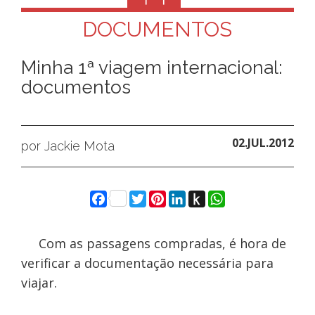
DOCUMENTOS
Minha 1ª viagem internacional:
documentos
02.JUL.2012
por Jackie Mota
Facebook
Twitter
Pinterest
LinkedIn
Push
WhatsApp
to
Kindle
Com as passagens compradas, é hora de
verificar a documentação necessária para
viajar.