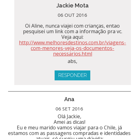
Jackie Mota
06 OUT 2016
Oi Aline, nunca viajei com crianças, entao
pesquisei um link com a informação pra vc.
Veja aqui:
http://www.melhoresdestinos.com.br/viagens-
com-menores-veja-os-documentos-
necessarios.html
abs,
RESPONDER
Ana
06 SET 2016
Olá Jackie,
Amei as dicas!
Eu e meu marido vamos viajar para o Chile, já
estamos com as passagens compradas e identidades
atuais, só surgiu uma dúvida: