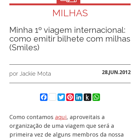
MILHAS
Minha 1º viagem internacional:
como emitir bilhete com milhas
(Smiles)
28.JUN.2012
por Jackie Mota
Facebook
Twitter
Pinterest
LinkedIn
Push
WhatsApp
to
Kindle
Como contamos
aqui
, aproveitais a
organização de uma viagem que será a
primeira vez de alguns membros da nossa