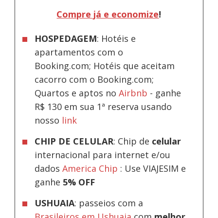
Compre já e economize
!
HOSPEDAGEM
: Hotéis e
apartamentos com o
Booking.com; Hotéis que aceitam
cacorro com o Booking.com;
Quartos e aptos no
Airbnb
-
ganhe
R$ 130 em sua 1ª reserva usando
nosso
link
CHIP DE CELULAR
: Chip de
celular
internacional para internet e/ou
dados
America Chip
: Use VIAJESIM e
ganhe
5% OFF
USHUAIA
: passeios com a
Brasileiros em Ushuaia
com
melhor