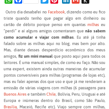
h
a
w
nt
n
m
us
Outro dia desabafei no
Facebook
, dizendo como eu fico
at
c
itt
er
k
ai
h
triste quando tenho que pagar algo em dinheiro ou
s
e
er
es
e
l
to
cartão de débito porque penso em quantas
milhas
eu
A
b
t
dI
Ki
“perdi” e aí alguns amigos comentaram que
não sabem
p
o
n
n
como acumular e viajar com milhas
. Eu até já tinha
falado sobre as milhas aqui no blog, mas bem por alto.
p
o
dl
Mas, diante desses desperdício econômico dos meus
k
e
amigos,
fiz um mini manual
que posto aqui para todos os
leitores. É uma manual simples, de como eu faço. Não sou
uma expert, existem ainda outras maneiras de acumular
pontos conversíveis para milhas (programas de lojas etc),
mas eu falei apenas dos que uso e que já me renderam a
emissão de várias viagens com milhas (6 passagens para
Buenos Aires
e também
Chile
, Bolívia, Peru, Uruguai e até
Europa e inúmeras dentro do Brasil, como São Paulo,
Brasília
, Maceió, Recife etc). Viajo sempre com milhas,