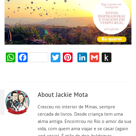
W
F
T
Pi
Li
G
P
h
a
w
nt
n
m
us
at
c
itt
er
k
ai
h
s
e
er
es
e
l
to
About Jackie Mota
A
b
t
dI
Ki
p
o
n
n
Cresceu no interior de Minas, sempre
p
o
dl
cercada de livros. Desde criança tem uma
alma antiga. Encontrou no Rio o amor da sua
k
e
vida, com quem ama viajar e se casar (again
and again). É mãe de dois buldogues,