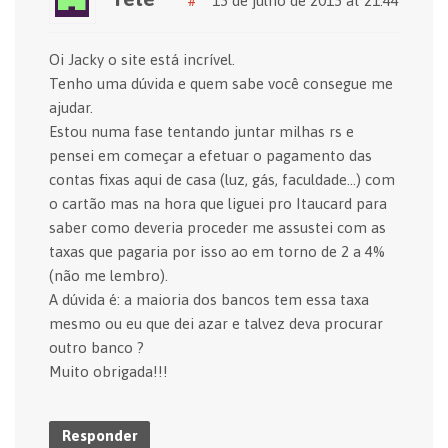
#
15 de julho de 2015 at 21:44
Oi Jacky o site está incrível.
Tenho uma dúvida e quem sabe você consegue me
ajudar.
Estou numa fase tentando juntar milhas rs e
pensei em começar a efetuar o pagamento das
contas fixas aqui de casa (luz, gás, faculdade…) com
o cartão mas na hora que liguei pro Itaucard para
saber como deveria proceder me assustei com as
taxas que pagaria por isso ao em torno de 2 a 4%
(não me lembro).
A dúvida é: a maioria dos bancos tem essa taxa
mesmo ou eu que dei azar e talvez deva procurar
outro banco ?
Muito obrigada!!!
Responder