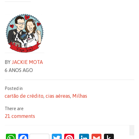
BY
JACKIE MOTA
6 ANOS AGO
Posted in
cartão de crédito
,
cias aéreas
,
Milhas
There are
21 comments
W
F
T
Pi
Li
G
P