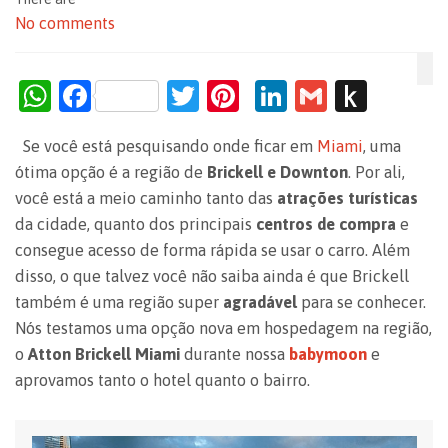
No comments
W
F
T
Pi
Li
G
P
h
a
w
nt
n
m
us
Se você está pesquisando onde ficar em
Miami
, uma
at
c
itt
er
k
ai
h
ótima opção é a região de
Brickell e Downton
. Por ali,
s
e
er
es
e
l
to
você está a meio caminho tanto das
atrações turísticas
A
b
t
dI
Ki
da cidade, quanto dos principais
centros de compra
e
p
o
n
n
consegue acesso de forma rápida se usar o carro. Além
disso, o que talvez você não saiba ainda é que Brickell
p
o
dl
também é uma região super
agradável
para se conhecer.
k
e
Nós testamos uma opção nova em hospedagem na região,
o
Atton Brickell Miami
durante nossa
babymoon
e
aprovamos tanto o hotel quanto o bairro.