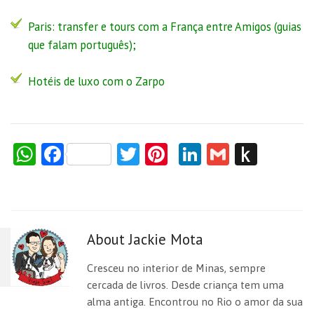
Paris: transfer e tours com a
França entre Amigos
(guias
que falam português);
Hotéis de luxo com o Zarpo
W
F
T
Pi
Li
G
P
h
a
w
nt
n
m
us
at
c
itt
er
k
ai
h
s
e
er
es
e
l
to
About Jackie Mota
A
b
t
dI
Ki
p
o
n
n
Cresceu no interior de Minas, sempre
p
o
dl
cercada de livros. Desde criança tem uma
alma antiga. Encontrou no Rio o amor da sua
k
e