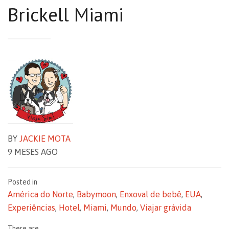
Brickell Miami
BY
JACKIE MOTA
9 MESES AGO
Posted in
América do Norte
,
Babymoon
,
Enxoval de bebê
,
EUA
,
Experiências
,
Hotel
,
Miami
,
Mundo
,
Viajar grávida
There are