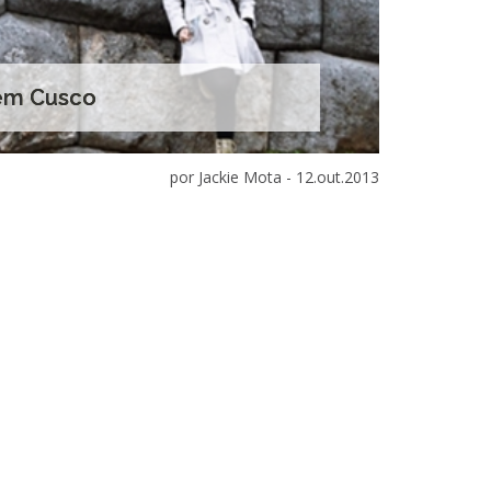
 em Cusco
por Jackie Mota -
12.out.2013