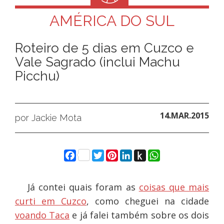
AMÉRICA DO SUL
Roteiro de 5 dias em Cuzco e
Vale Sagrado (inclui Machu
Picchu)
14.MAR.2015
por Jackie Mota
Facebook
Twitter
Pinterest
LinkedIn
Push
WhatsApp
to
Kindle
Já contei quais foram as
coisas que mais
curti em Cuzco
, como cheguei na cidade
voando Taca
e já falei também sobre os dois