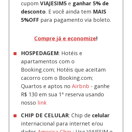
cupom
VIAJESIM5
e
ganhar 5% de
desconto
.
E você ainda tem
MAIS
5%OFF
para pagamento via boleto.
Compre já e economize
!
HOSPEDAGEM
: Hotéis e
apartamentos com o
Booking.com; Hotéis que aceitam
cacorro com o Booking.com;
Quartos e aptos no
Airbnb
-
ganhe
R$ 130 em sua 1ª reserva usando
nosso
link
CHIP DE CELULAR
: Chip de
celular
internacional para internet e/ou
dados
America Chip
: Use VIAJESIM e