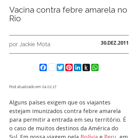
Vacina contra febre amarela no
Rio
30.DEZ.2011
por Jackie Mota
Facebook
Twitter
Pinterest
LinkedIn
Push
WhatsApp
to
Kindle
Post atualizado em 04.02.17:
Alguns países exigem que os viajantes
estejam imunizados contra febre amarela
para permitir a entrada em seu território. É
o caso de muitos destinos da América do
Sul. Em nossa viagem pela
Bolívia
e
Peru
, em