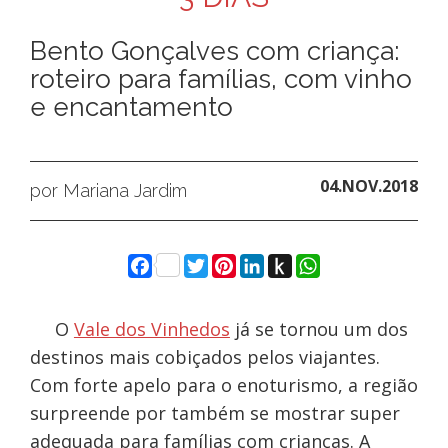
Bento Gonçalves com criança:
roteiro para famílias, com vinho
e encantamento
04.NOV.2018
por Mariana Jardim
Facebook
Twitter
Pinterest
LinkedIn
Push
WhatsApp
to
Kindle
O
Vale dos Vinhedos
já se tornou um dos
destinos mais cobiçados pelos viajantes.
Com forte apelo para o enoturismo, a região
surpreende por também se mostrar super
adequada para famílias com crianças. A