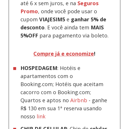
até 6 x sem juros, e na
Seguros
Promo
, onde você pode usar o
cupom
VIAJESIM5
e
ganhar 5% de
desconto
.
E você ainda tem
MAIS
5%OFF
para pagamento via boleto.
Compre já e economize
!
HOSPEDAGEM
: Hotéis e
apartamentos com o
Booking.com; Hotéis que aceitam
cacorro com o Booking.com;
Quartos e aptos no
Airbnb
-
ganhe
R$ 130 em sua 1ª reserva usando
nosso
link
CHIP DE CELULAR
: Chip de
celular