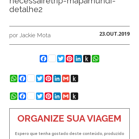
necessairetrip-mapamundi-
detalhe2
23.OUT.2019
por Jackie Mota
Facebook
Twitter
Pinterest
LinkedIn
Push
WhatsApp
to
Kindle
WhatsApp
Facebook
Twitter
Pinterest
LinkedIn
Gmail
Push
to
Kindle
WhatsApp
Facebook
Twitter
Pinterest
LinkedIn
Gmail
Push
to
Kindle
ORGANIZE SUA VIAGEM
Espero que tenha gostado deste conteúdo, produzido