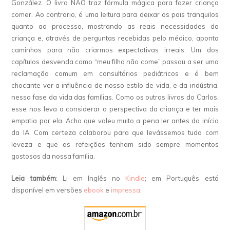
González. O livro NÃO traz fórmula mágica para fazer criança
comer. Ao contrario, é uma leitura para deixar os pais tranquilos
quanto ao processo, mostrando as reais necessidades da
criança e, através de perguntas recebidas pelo médico, aponta
caminhos para não criarmos expectativas irreais. Um dos
capítulos desvenda como “meu filho não come” passou a ser uma
reclamação comum em consultórios pediátricos e é bem
chocante ver a influência de nosso estilo de vida, e da indústria,
nessa fase da vida das famílias. Como os outros livros do Carlos,
esse nos leva a considerar a perspectiva da criança e ter mais
empatia por ela. Acho que valeu muito a pena ler antes do início
da IA. Com certeza colaborou para que levássemos tudo com
leveza e que as refeições tenham sido sempre momentos
gostosos da nossa família.
Leia também
: Li em Inglês no
Kindle
; em Português está
disponível em versões
ebook
e
impressa
.