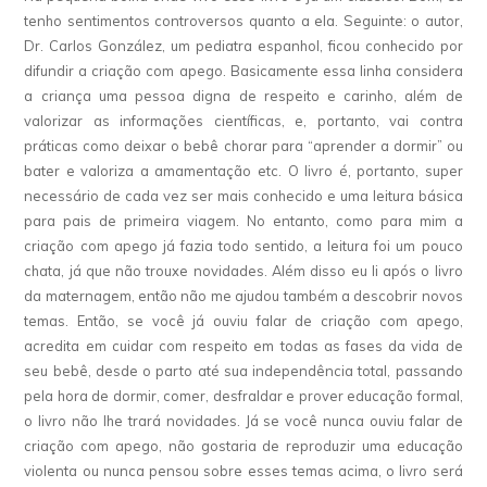
tenho sentimentos controversos quanto a ela. Seguinte: o autor,
Dr. Carlos González, um pediatra espanhol, ficou conhecido por
difundir a criação com apego. Basicamente essa linha considera
a criança uma pessoa digna de respeito e carinho, além de
valorizar as informações científicas, e, portanto, vai contra
práticas como deixar o bebê chorar para “aprender a dormir” ou
bater e valoriza a amamentação etc. O livro é, portanto, super
necessário de cada vez ser mais conhecido e uma leitura básica
para pais de primeira viagem. No entanto, como para mim a
criação com apego já fazia todo sentido, a leitura foi um pouco
chata, já que não trouxe novidades. Além disso eu li após o livro
da maternagem, então não me ajudou também a descobrir novos
temas. Então, se você já ouviu falar de criação com apego,
acredita em cuidar com respeito em todas as fases da vida de
seu bebê, desde o parto até sua independência total, passando
pela hora de dormir, comer, desfraldar e prover educação formal,
o livro não lhe trará novidades. Já se você nunca ouviu falar de
criação com apego, não gostaria de reproduzir uma educação
violenta ou nunca pensou sobre esses temas acima, o livro será