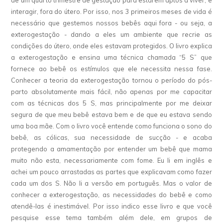
de um quarto trimestre de gestação para estarem aptos a viver, e
interagir, fora do útero. Por isso, nos 3 primeiros meses de vida é
necessário que gestemos nossos bebês aqui fora - ou seja, a
exterogestação - dando a eles um ambiente que recrie as
condições do útero, onde eles estavam protegidos. O livro explica
a exterogestação e ensina uma técnica chamada “5 S” que
fornece ao bebê os estímulos que ele necessita nessa fase.
Conhecer a teoria da exterogestação tornou o período do pós-
parto absolutamente mais fácil, não apenas por me capacitar
com as técnicas dos 5 S, mas principalmente por me deixar
segura de que meu bebê estava bem e de que eu estava sendo
uma boa mãe. Com o livro você entende como funciona o sono do
bebê, as cólicas, sua necessidade de sucção - e acaba
protegendo a amamentação por entender um bebê que mama
muito não esta, necessariamente com fome. Eu li em inglês e
achei um pouco arrastadas as partes que explicavam como fazer
cada um dos S. Não li a versão em português. Mas o valor de
conhecer a exterogestação, as necessidades do bebê e como
atendê-las é inestimável. Por isso indico esse livro e que você
pesquise esse tema também além dele, em grupos de