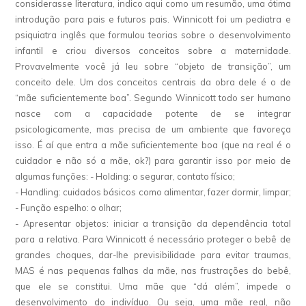
considerasse literatura, indico aqui como um resumão, uma ótima
introdução para pais e futuros pais. Winnicott foi um pediatra e
psiquiatra inglês que formulou teorias sobre o desenvolvimento
infantil e criou diversos conceitos sobre a maternidade.
Provavelmente você já leu sobre “objeto de transição”, um
conceito dele. Um dos conceitos centrais da obra dele é o de
“mãe suficientemente boa”. Segundo Winnicott todo ser humano
nasce com a capacidade potente de se integrar
psicologicamente, mas precisa de um ambiente que favoreça
isso. É aí que entra a mãe suficientemente boa (que na real é o
cuidador e não só a mãe, ok?) para garantir isso por meio de
algumas funções: - Holding: o segurar, contato físico;
- Handling: cuidados básicos como alimentar, fazer dormir, limpar;
- Função espelho: o olhar;
- Apresentar objetos: iniciar a transição da dependência total
para a relativa. Para Winnicott é necessário proteger o bebê de
grandes choques, dar-lhe previsibilidade para evitar traumas,
MAS é nas pequenas falhas da mãe, nas frustrações do bebê,
que ele se constitui. Uma mãe que “dá além”, impede o
desenvolvimento do indivíduo. Ou seja, uma mãe real, não