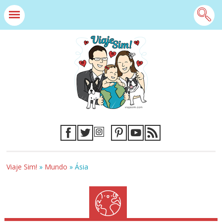
Viaje Sim!
»
Mundo
»
Ásia