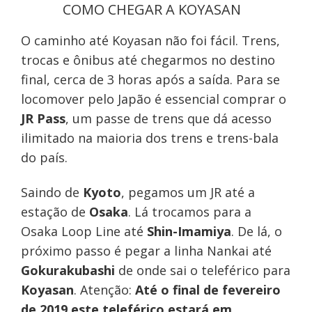
COMO CHEGAR A KOYASAN
O caminho até Koyasan não foi fácil. Trens,
trocas e ônibus até chegarmos no destino
final, cerca de 3 horas após a saída. Para se
locomover pelo Japão é essencial comprar o
JR Pass
, um passe de trens que dá acesso
ilimitado na maioria dos trens e trens-bala
do país.
Saindo de
Kyoto
, pegamos um JR até a
estação de
Osaka
. Lá trocamos para a
Osaka Loop Line até
Shin-Imamiya
. De lá, o
próximo passo é pegar a linha Nankai até
Gokurakubashi
de onde sai o teleférico para
Koyasan
. Atenção:
Até o final de fevereiro
de 2019 este teleférico estará em