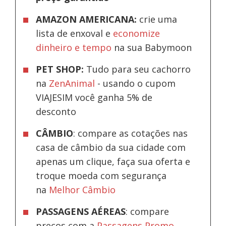
AMAZON AMERICANA:
crie uma
lista de enxoval e
economize
dinheiro e tempo
na sua Babymoon
PET SHOP:
Tudo para seu cachorro
na
ZenAnimal
- usando o cupom
VIAJESIM você ganha 5% de
desconto
CÂMBIO
: compare as cotações nas
casa de câmbio da sua cidade com
apenas um clique, faça sua oferta e
troque moeda com segurança
na
Melhor Câmbio
PASSAGENS AÉREAS
: compare
preços com a
Passagens Promo