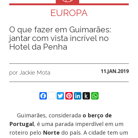
EUROPA
O que fazer em Guimarães:
jantar com vista incrível no
Hotel da Penha
11.JAN.2019
por Jackie Mota
Facebook
Twitter
Pinterest
LinkedIn
Push
WhatsApp
to
Kindle
Guimarães, considerada
o berço de
Portugal
, é uma parada imperdível em um
roteiro pelo
Norte
do país. A cidade tem um