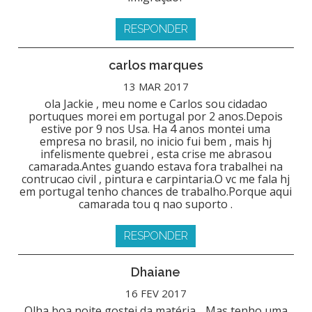
RESPONDER
carlos marques
13 MAR 2017
ola Jackie , meu nome e Carlos sou cidadao
portuques morei em portugal por 2 anos.Depois
estive por 9 nos Usa. Ha 4 anos montei uma
empresa no brasil, no inicio fui bem , mais hj
infelismente quebrei , esta crise me abrasou
camarada.Antes guando estava fora trabalhei na
contrucao civil , pintura e carpintaria.O vc me fala hj
em portugal tenho chances de trabalho.Porque aqui
camarada tou q nao suporto .
RESPONDER
Dhaiane
16 FEV 2017
Olha boa noite gostei da matéria .. Mas tenho uma