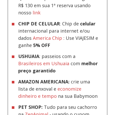
R$ 130 em sua 1ª reserva usando
nosso
link
CHIP DE CELULAR
: Chip de
celular
internacional para internet e/ou
dados
America Chip
: Use VIAJESIM e
ganhe
5% OFF
USHUAIA
: passeios com a
Brasileiros em Ushuaia
com
melhor
preço garantido
AMAZON AMERICANA:
crie uma
lista de enxoval e
economize
dinheiro e tempo
na sua Babymoon
PET SHOP:
Tudo para seu cachorro
na
ZenAnimal
- usando o cupom